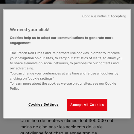
Continue without Accepting
Les accidents de la vie courante
représentent la plus grande cause de
We need your click!
mortalité chez les enfants. Pour faire
Cookies help us to adapt our communications to generate more
face à ce fléau, en 2004, la Croix-Rouge
engagement
Française, le SAMU de Paris et la
The French Red Cross and its partners use cookies in order to improve
Mutualité Française ont mis en place
your navigation on our sites, to carry out statistics of visits, to allow you
une campagne nationale baptisée
to share elements on social networks, to personalize our contents and
"Enfance et Premiers Secours".
our advertising.
Campagne qui s’est concrétisée par la
You can change your preferences at any time and refuse all cookies by
clicking on "cookie settings".
publication du "Guide qui protège les
To learn more about the cookies we use on our sites, see our Cookie
enfants et les nourrissons". Une
Policy
nouvelle édition vient de sortir,
accompagnée cette fois du CD-Rom "Je
Cookies Settings
Accept All Cookies
protège mon enfant".
Un million de petites victimes dont 300 000 ont
moins de cinq ans : les accidents de la vie
quotidienne font chaque année trop de