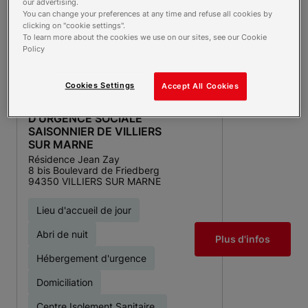
Plus d'infos
our advertising.
66000 PERPIGNAN
You can change your preferences at any time and refuse all cookies by
clicking on "cookie settings".
Pension de famille
To learn more about the cookies we use on our sites, see our Cookie
Policy
Cookies Settings
Accept All Cookies
CENTRE
D'HEBERGEMENT
D'URGENCE SOCIALE
SAISONNIER DE VILLIERS
SUR MARNE
Résidence Jean Zay
8 bis Boulevard de Friedberg
94350 VILLIERS SUR MARNE
Lieu d'accueil de jour
Abri de nuit
Plus d'infos
Hébergement d'urgence
Domiciliation
Centre Isolement Sanitaire