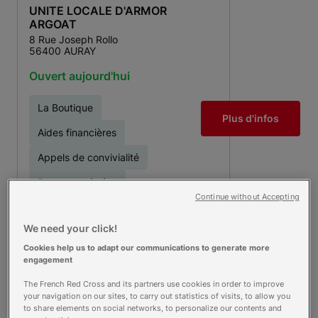
UNITE LOCALE D'ARMOR
ARGOAT
8 Rue Joseph Rollo
56400 AURAY
Ouvert aujourd'hui
La Boutique
Plus d'infos
Aides financières
Appels de convivialité
Personnes âgées
Continue without Accepting
Urgence et autres
opérations
We need your click!
Cookies help us to adapt our communications to generate more
engagement
MAISON RELAIS
The French Red Cross and its partners use cookies in order to improve
PERPIGNAN 66
your navigation on our sites, to carry out statistics of visits, to allow you
43 ter Avenue DR JEAN LOUIS
to share elements on social networks, to personalize our contents and
TORREILLES