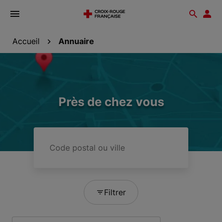
Ouvrir
Reche
Esp
le
don
menu
Accueil
Annuaire
Près de chez vous
Code
postal
ou
ville
Filtrer