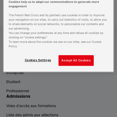
Cookies help us to adapt our communications to generate more
recherche
engagement
The French Red Cross and its partners use cookies in order to improve
your navigation on our sites, to carry out statistics of visits, to allow you
to share elements on social networks, to personalize our contents and
our advertising.
You can change your preferences at any time and refuse all cookies by
Croix-Rouge Compétence
clicking on "cookie settings".
To learn more about the cookies we use on our sites, see our Cookie
Policy
Vous êtes
Cookies Settings
Accept All Cookies
Demandeur d'emploi
Entreprise
Etudiant
Professionnel
Admissions
Voies d'accès aux formations
Liste des admis aux sélections