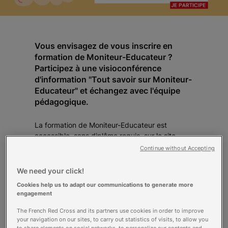
Vous envisagez de vous inscrire en
formation de Moniteur-Educateur ?
Participez à une visioconférence
d'information "Tout savoir sur Moniteur-
Educateur" et échangez avec l'équipe
pédagogique.
La formation de Moniteur-Educateur est
accessible, sans diplôme requis, sur le site
d'Ollioules par la voie initiale financée par le
Continue without Accepting
Conseil Régional PACA, apprentissage ou
professionnelle continue et nouvellement sur le
We need your click!
site de Brignoles par la voie de l'apprentissage.
Cookies help us to adapt our communications to generate more
Echangez avec l'équipe
engagement
pédagogique
The French Red Cross and its partners use cookies in order to improve
Pour finaliser votre projet de formation, nous
your navigation on our sites, to carry out statistics of visits, to allow you
vous proposons de participer à une de nos