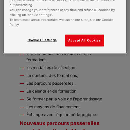
to share elements on social networks, to personalize our contents and
our advertising.
visioconférences
You can change your preferences at any time and refuse all cookies by
Lundi 26 mai à 10h30
clicking on "cookie settings".
Jeudi 5 juin 2025 à 10h30
To learn more about the cookies we use on our sites, see our Cookie
Policy
Mercredi 11 juin 2025 14h00
Je m'inscris pour participer à une
Cookies Settings
Accept All Cookies
visioconférence
Au programme de ces visioconférences :
la présentation des métiers et des
formations,
les modalités de sélection
Le contenu des formations,
Les parcours passerelles ,
Le calendrier de formation,
Se former par la voie de l'apprentissage
Les moyens de financement
Échange avec l'équipe pédagogique.
Nouveaux parcours passerelles