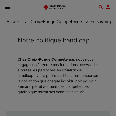
Ouvrir
Reche
Esp
le
don
menu
Accueil
Croix-Rouge Compétence
En savoir plus sur Croix-Rouge Compétence
Notre politique handicap
Chez
Croix-Rouge Compétence
, nous nous
engageons à rendre nos formations accessibles
à toutes les personnes en situation de
handicap. Notre politique d’inclusion repose sur
la conviction que chaque individu doit pouvoir
s’émanciper et acquérir des compétences,
quelles que soient ses conditions de vie.