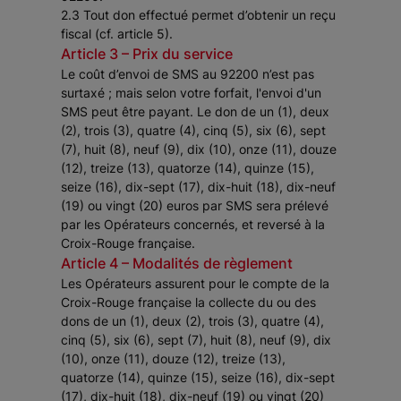
2.3 Tout don effectué permet d’obtenir un reçu
fiscal (cf. article 5).
Article 3 – Prix du service
Le coût d’envoi de SMS au 92200 n’est pas
surtaxé ; mais selon votre forfait, l'envoi d'un
SMS peut être payant. Le don de un (1), deux
(2), trois (3), quatre (4), cinq (5), six (6), sept
(7), huit (8), neuf (9), dix (10), onze (11), douze
(12), treize (13), quatorze (14), quinze (15),
seize (16), dix-sept (17), dix-huit (18), dix-neuf
(19) ou vingt (20) euros par SMS sera prélevé
par les Opérateurs concernés, et reversé à la
Croix-Rouge française.
Article 4 – Modalités de règlement
Les Opérateurs assurent pour le compte de la
Croix-Rouge française la collecte du ou des
dons de un (1), deux (2), trois (3), quatre (4),
cinq (5), six (6), sept (7), huit (8), neuf (9), dix
(10), onze (11), douze (12), treize (13),
quatorze (14), quinze (15), seize (16), dix-sept
(17), dix-huit (18), dix-neuf (19) ou vingt (20)