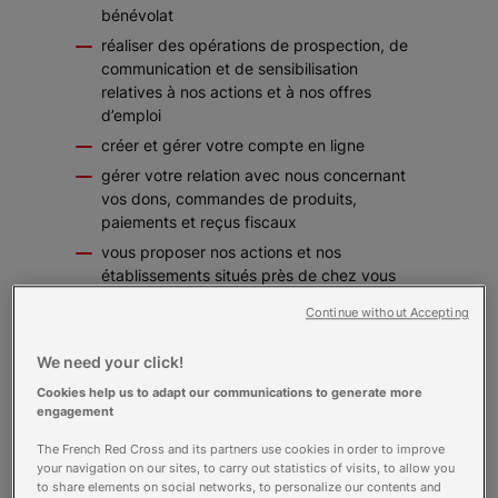
bénévolat
réaliser des opérations de prospection, de
communication et de sensibilisation
relatives à nos actions et à nos offres
d’emploi
créer et gérer votre compte en ligne
gérer votre relation avec nous concernant
vos dons, commandes de produits,
paiements et reçus fiscaux
vous proposer nos actions et nos
établissements situés près de chez vous
gérer et traiter vos demandes d’inscription
Continue without Accepting
à une formation CRf
gérer et traiter le paiement en ligne des
We need your click!
formations auxquelles vous participez
Cookies help us to adapt our communications to generate more
gérer et traiter vos candidatures en ligne à
engagement
une offre d’emploi en France ou à
The French Red Cross and its partners use cookies in order to improve
l’international
your navigation on our sites, to carry out statistics of visits, to allow you
publier les résultats de concours ou
to share elements on social networks, to personalize our contents and