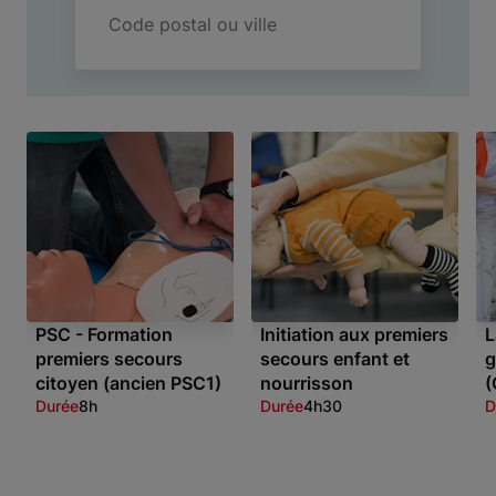
Code
postal
ou
ville
PSC - Formation
Initiation aux premiers
L
premiers secours
secours enfant et
g
citoyen (ancien PSC1)
nourrisson
(
Durée
8h
Durée
4h30
D
Item 1 of 3