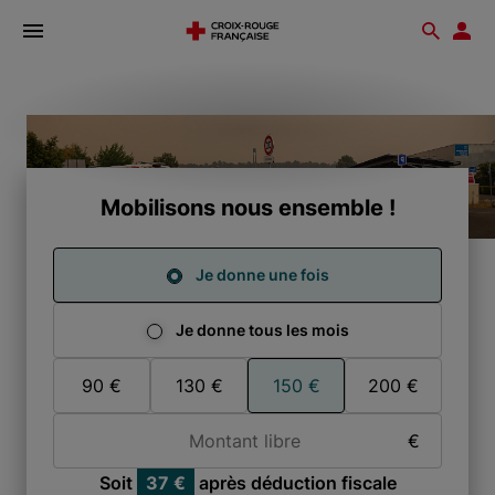
Ouvrir
Reche
Esp
le
don
menu
Incendies
en
Gironde
Mobilisons nous ensemble !
Je donne une fois
Je donne tous les mois
Je donne une fois
90 €
130 €
150 €
200 €
Montant libre
€
Soit
37 €
après déduction fiscale