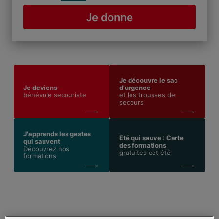
Je donne
Je découvre le sac
Je deviens
d'urgence
bénévole secouriste
et les trousses de
secours
J'apprends les gestes
Eté qui sauve : Carte
qui sauvent
des formations
Découvrez nos
gratuites cet été
formations