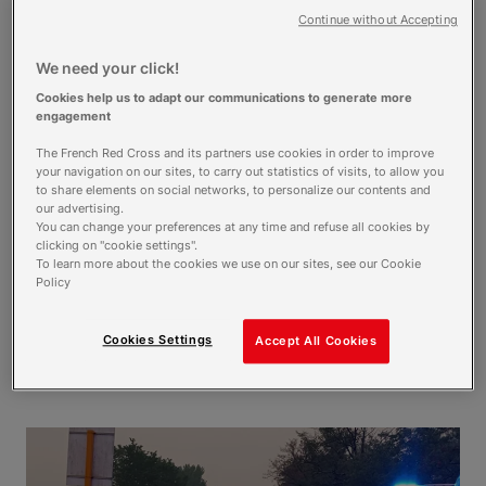
Unis face aux incendies : 300 volontaires
Continue without Accepting
venus de toute la France pour soutenir la
Gironde
We need your click!
Crise
Cookies help us to adapt our communications to generate more
engagement
Évacuations massives et flammes
The French Red Cross and its partners use cookies in order to improve
indomptables : que faisons-nous en
your navigation on our sites, to carry out statistics of visits, to allow you
Gironde et dans les Landes?
to share elements on social networks, to personalize our contents and
our advertising.
You can change your preferences at any time and refuse all cookies by
clicking on "cookie settings".
To learn more about the cookies we use on our sites, see our Cookie
Policy
À l’Isle-Adam, apprendre aux petits et
grands à sauver des vies, les pieds dans le
sable
Cookies Settings
Accept All Cookies