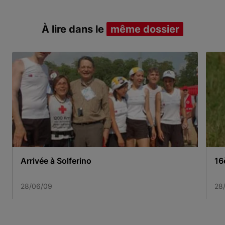
À lire dans le
même dossier
Arrivée à Solferino
16
28/06/09
28
Item 1 of 3