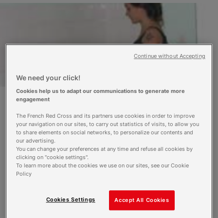
Continue without Accepting
We need your click!
Cookies help us to adapt our communications to generate more
engagement
Depuis 1996, le Centre d’Hébergement
The French Red Cross and its partners use cookies in order to improve
your navigation on our sites, to carry out statistics of visits, to allow you
et de Réinsertion Sociale (CHRS) de
to share elements on social networks, to personalize our contents and
Migennes offre un dispositif d’aide au
our advertising.
logement précieux sur le département
You can change your preferences at any time and refuse all cookies by
de l’Yonne (89). En effet, le CHRS
clicking on "cookie settings".
To learn more about the cookies we use on our sites, see our Cookie
englobe une gamme étendue de
Policy
services et structures proposant des
solutions adaptées à chaque personne.
Cookies Settings
Accept All Cookies
L’activité