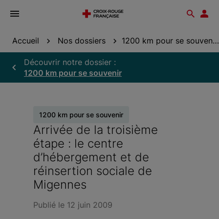
Ouvrir
Reche
Esp
le
don
menu
Accueil
Nos dossiers
1200 km pour se souvenir
Découvrir notre dossier :
1200 km pour se souvenir
1200 km pour se souvenir
Arrivée de la troisième
étape : le centre
d’hébergement et de
réinsertion sociale de
Migennes
Publié le 12 juin 2009