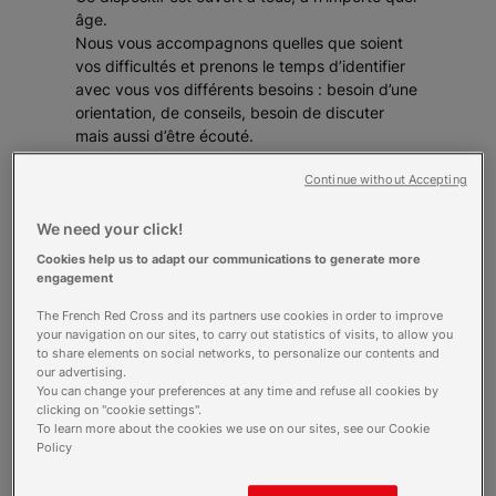
âge.
Nous vous accompagnons quelles que soient
vos difficultés et prenons le temps d’identifier
avec vous vos différents besoins : besoin d’une
orientation, de conseils, besoin de discuter
mais aussi d’être écouté.
Se sentir seul, n’avoir personne à qui parler ou
ne pas savoir à qui demander de l’aide, ça peut
Continue without Accepting
arriver à tout le monde.
En France en 2021, 7 millions de personnes
We need your click!
se trouvent en situation d'isolement social.
Cookies help us to adapt our communications to generate more
22 % des Français sont dans une situation
engagement
relationnelle « fragile », c’est-à-dire qu’ils
The French Red Cross and its partners use cookies in order to improve
n’entretiennent de relations soutenues
your navigation on our sites, to carry out statistics of visits, to allow you
qu’avec un seul réseau.
to share elements on social networks, to personalize our contents and
Une femme sur quatre déclare se sentir «
our advertising.
tous les jours » ou « souvent » seule (23 %
You can change your preferences at any time and refuse all cookies by
clicking on "cookie settings".
en moyenne) contre 16 % des hommes.
To learn more about the cookies we use on our sites, see our Cookie
C'est courageux d'appeler pour
Policy
un ami, surtout quand cet ami
c'est vous.