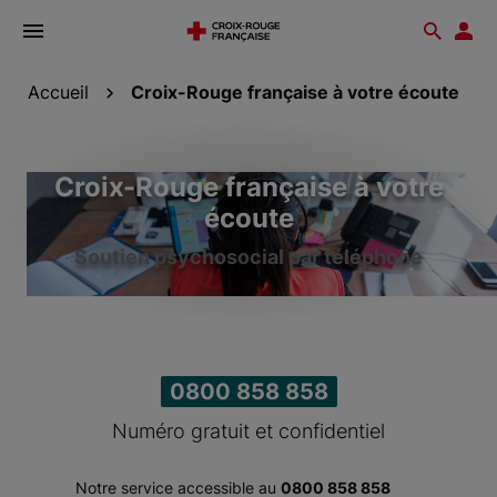
Ouvrir
Reche
Esp
le
don
menu
Accueil
Croix-Rouge française à votre écoute
Croix-Rouge française à votre
écoute
Soutien psychosocial par téléphone
0800 858 858
Numéro gratuit et confidentiel
Notre service accessible au
0800 858 858