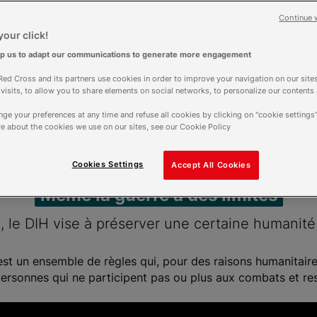
Continue 
our click!
lp us to adapt our communications to generate more engagement
ed Cross and its partners use cookies in order to improve your navigation on our sites
f visits, to allow you to share elements on social networks, to personalize our contents
ge your preferences at any time and refuse all cookies by clicking on "cookie settings"
e about the cookies we use on our sites, see our Cookie Policy
Cookies Settings
Accept All Cookies
Même la guerre a des limites
, le DIH vise à préserver une certaine humanité
est un ensemble de règles qui, pour des raisons humanitaires
 personnes qui ne participent pas ou plus aux combats et r