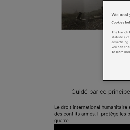
We need y
Cookies he
The French R
statistics o
advertising.
You can chan
To learn mor
Guidé par ce principe
Le droit international humanitaire 
des conflits armés. Il protège les
guerre.