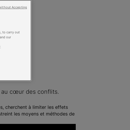
without Accepting
, to carry out
 and our
.
 au cœur des conflits.
, cherchent à limiter les effets
estreint les moyens et méthodes de