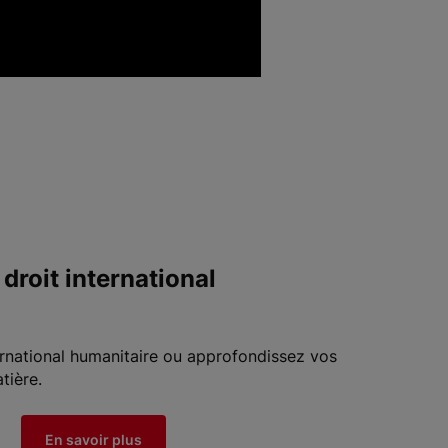
droit international
ernational humanitaire ou approfondissez vos
tière.
En savoir plus