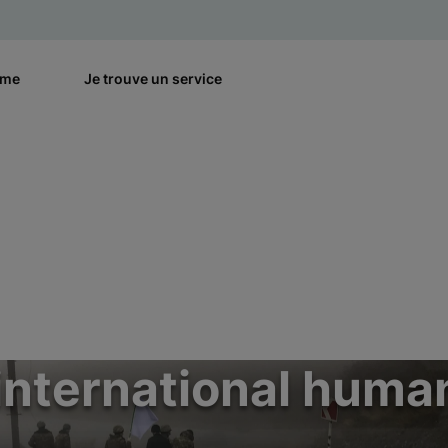
rme
Je trouve un service
 international human