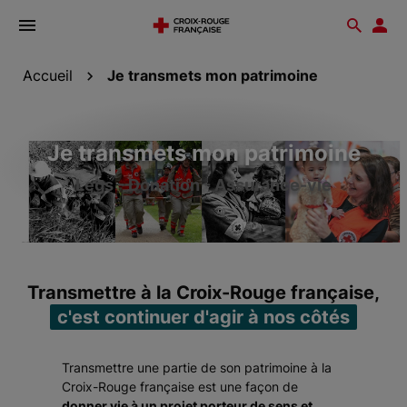
Ouvrir
Reche
Esp
le
don
menu
Accueil
Je transmets mon patrimoine
Je transmets mon patrimoine
Legs - Donation - Assurance-vie
Transmettre à la Croix-Rouge française,
c'est continuer d'agir à nos côtés
Transmettre une partie de son patrimoine à la
Croix-Rouge française est une façon de
donner vie à un projet porteur de sens et