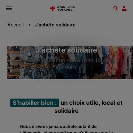
Ouvrir
Reche
Esp
le
don
menu
Accueil
J'achète solidaire
J'achète solidaire
S’habiller bien : un choix utile, local et
solidaire
S’habiller bien :
un choix utile, local et
solidaire
Nous n'avons jamais acheté autant de
vêtements, et pourtant nous n'utilisons que la