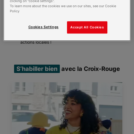
clicking on "cookie settings".
en a forcément une près de chez vous.
To learn more about the cookies we use on our sites, see our Cookie
Nous y proposons une large sélection d’articles
Policy
de seconde main, de qualité, à des prix
accessibles : ce sont des pièces uniques,
Cookies Settings
Accept All Cookies
sélectionnées avec soin, pour vous, par nos
bénévoles. Surtout chaque achat finance nos
actions locales !
S’habiller bien
avec la Croix-Rouge