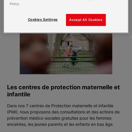
Policy
Cookies Settings
Accept All Cookies
Les centres de protection maternelle et
infantile
Dans nos 7 centres de Protection maternelle et infantile
(PMI), nous proposons des consultations et des actions de
prévention médico-sociales gratuites pour les femmes
enceintes, les jeunes parents et les enfants en bas âge.