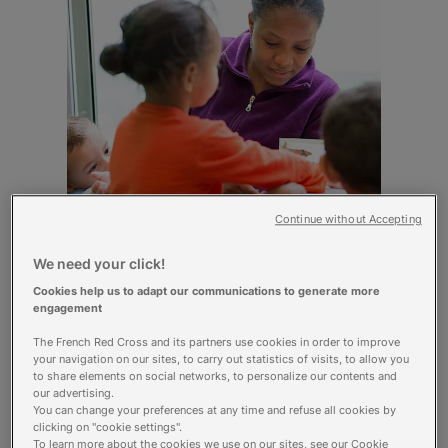
Continue without Accepting
Les crèches
We need your click!
Cookies help us to adapt our communications to generate more
Vous recherchez un mode de garde pour prendre soin de
engagement
votre enfant en bas-âge ? Nos 55 crèches sont ouvertes à
tous et sans conditions.
The French Red Cross and its partners use cookies in order to improve
your navigation on our sites, to carry out statistics of visits, to allow you
to share elements on social networks, to personalize our contents and
Je trouve une crèche
our advertising.
You can change your preferences at any time and refuse all cookies by
clicking on "cookie settings".
To learn more about the cookies we use on our sites, see our Cookie