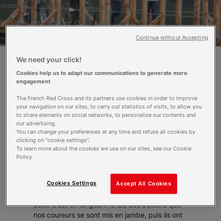
Continue without Accepting
We need your click!
Cookies help us to adapt our communications to generate more
Notre course continue, cette fois ci c'est
engagement
sous un déluge que nos coureurs ont
bravé cette sixième étape. Cette journée
The French Red Cross and its partners use cookies in order to improve
est sans doute la plus mouillée que l'on
your navigation on our sites, to carry out statistics of visits, to allow you
to share elements on social networks, to personalize our contents and
ait pu avoir sur la course, mais nos
our advertising.
coureurs n'ont rien lâché et ont
You can change your preferences at any time and refuse all cookies by
persévéré sur les 46 km de l'étape.
clicking on "cookie settings".
To learn more about the cookies we use on our sites, see our Cookie
Policy
Départ de Montsauche vers 9h00, un petit
déjeuner copieux a donné des forces à notre
nouvelle équipe de coureurs. On ne peut pas le
Cookies Settings
Accept All Cookies
nier, le ciel n’était franchement pas de notre
côté. C’est en longeant le lac des Settons que
nos coureurs se sont mis en jambe, puis ils ont