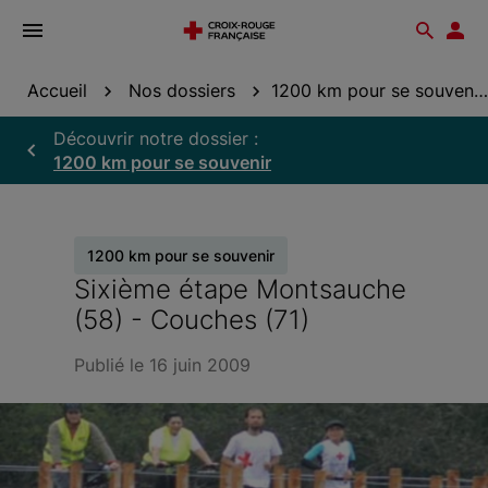
Ouvrir
Reche
Esp
le
don
menu
Accueil
Nos dossiers
1200 km pour se souvenir
Découvrir notre dossier :
1200 km pour se souvenir
1200 km pour se souvenir
Sixième étape Montsauche
(58) - Couches (71)
Publié le 16 juin 2009