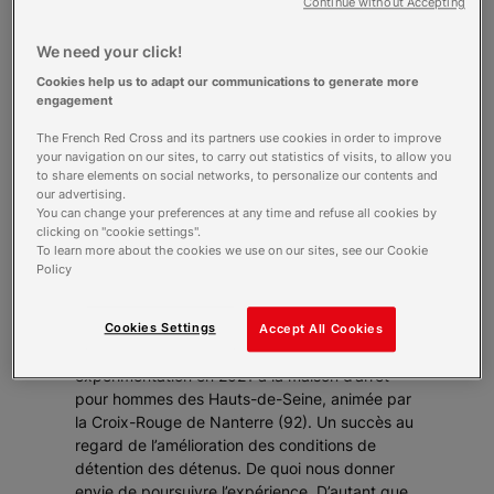
cérémonie de clôture. Dans la grande salle mise
Continue without Accepting
à leur disposition, deux d’entre elles colorient
une frise dessinée par leurs soins. Celle-ci
We need your click!
retrace le déroulé, mois après mois, de ce
Cookies help us to adapt our communications to generate more
Programme premiers secours et santé à base
engagement
communautaire, développé par la Fédération
The French Red Cross and its partners use cookies in order to improve
internationale des sociétés de la Croix-Rouge
your navigation on our sites, to carry out statistics of visits, to allow you
et du Croissant-Rouge. La Croix-Rouge
to share elements on social networks, to personalize our contents and
irlandaise fut la première à l’appliquer dans un
our advertising.
établissement pénitentiaire... avec succès. Le
You can change your preferences at any time and refuse all cookies by
clicking on "cookie settings".
programme est aujourd’hui mis en place dans
To learn more about the cookies we use on our sites, see our Cookie
toutes les prisons du pays.
Policy
Dans l’Hexagone, le partenariat entre la
Direction de l’administration pénitentiaire et le
programme prison-justice de notre association
Cookies Settings
Accept All Cookies
a permis de lancer une première
expérimentation en 2021 à la maison d’arrêt
pour hommes des Hauts-de-Seine, animée par
la Croix-Rouge de Nanterre (92). Un succès au
regard de l’amélioration des conditions de
détention des détenus. De quoi nous donner
envie de poursuivre l’expérience. D’autant que