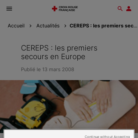
Ouvrir
Reche
Esp
le
don
menu
Accueil
Actualités
CEREPS : les premiers secours en Europe
CEREPS : les premiers
secours en Europe
Publié le 13 mars 2008
Continue without Accepting