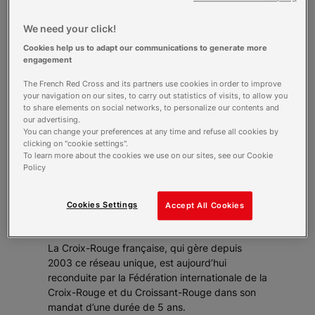
We need your click!
La Croix-Rouge française assure à
nouveau pour 5 ans la gestion du centre
Cookies help us to adapt our communications to generate more
européen de référence pour l’éducation
engagement
aux premiers secours. Créé en 1996, le
The French Red Cross and its partners use cookies in order to improve
centre européen de référence pour
your navigation on our sites, to carry out statistics of visits, to allow you
l’éducation aux premiers secours
to share elements on social networks, to personalize our contents and
our advertising.
(CEREPS) a pour mission de promouvoir
You can change your preferences at any time and refuse all cookies by
les gestes qui sauvent auprès du grand
clicking on "cookie settings".
public en Europe en favorisant la
To learn more about the cookies we use on our sites, see our Cookie
communication, la coordination et la
Policy
coopération entre les 52 sociétés
nationales européennes de la Croix-
Cookies Settings
Accept All Cookies
Rouge et du Croissant-Rouge.
La Croix-Rouge française, qui gère depuis
2003 ce réseau unique, est aujourd’hui
reconduite par la Fédération internationale de la
Croix-Rouge et du Croissant-Rouge dans son
mandat d’une durée de 5 ans.