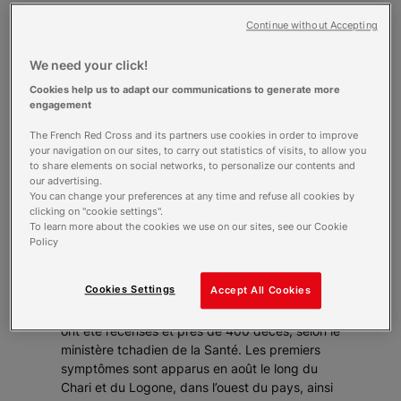
Continue without Accepting
Depuis la mi-août, le Tchad subit une
flambée inquiétante de choléra.
We need your click!
L’épidémie a déjà contaminé 11 000
Cookies help us to adapt our communications to generate more
personnes et fait près de 400 victimes.
engagement
Un bilan qui risque de s’alourdir à
l’approche de la saison des pluies. Pour
The French Red Cross and its partners use cookies in order to improve
your navigation on our sites, to carry out statistics of visits, to allow you
répondre à cette crise majeure, la Croix-
to share elements on social networks, to personalize our contents and
Rouge française mobilise une équipe
our advertising.
d’urgentistes ce lundi 12 septembre.
You can change your preferences at any time and refuse all cookies by
clicking on "cookie settings".
To learn more about the cookies we use on our sites, see our Cookie
Le choléra est certes récurrent au Tchad, mais
Policy
il est aujourd’hui confronté à la plus grave
flambée épidémique depuis 1971. Le bilan, déjà
Cookies Settings
Accept All Cookies
lourd, pourrait encore s’aggraver avec l’arrivée
de la saison des pluies. A ce jour, 11 000 cas
ont été recensés et près de 400 décès, selon le
ministère tchadien de la Santé. Les premiers
symptômes sont apparus en août le long du
Chari et du Logone, dans l’ouest du pays, ainsi