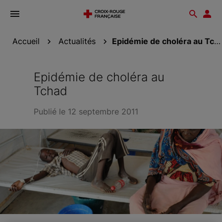
Ouvrir
Reche
Esp
le
don
menu
Accueil
Actualités
Epidémie de choléra au Tchad
Epidémie de choléra au
Tchad
Publié le 12 septembre 2011