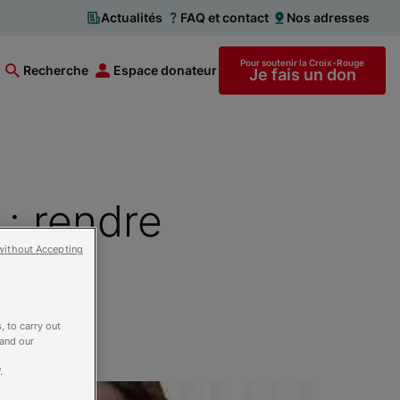
Actualités
FAQ et contact
Nos adresses
Pour soutenir la Croix-Rouge
Recherche
Espace donateur
Je fais un don
: rendre
without Accepting
, to carry out
 and our
.