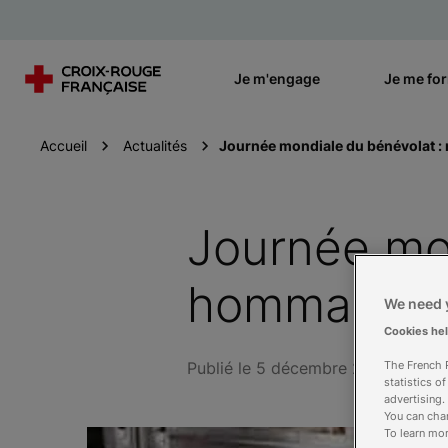
Je m'engage
Je me fo
Accueil
Actualités
Journée mondiale du bénévolat :
Journée mon
hommage à 
We need y
Cookies he
Publié le 5 décembre 2013
The French R
statistics o
advertising.
You can chan
To learn mor