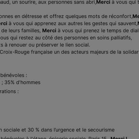
aud, un sourire, aux personnes sans abri,
Merci
à vous qui t
onnes en détresse et offrez quelques mots de réconfort,
Me
rci
à vous qui apprenez aux autres les gestes qui sauvent,
de leurs familles,
Merci
à vous qui prenez le temps de dia
ous qui restez au côté des personnes en soins palliatifs,
s à renouer ou préserver le lien social.
 Croix-Rouge française un des acteurs majeurs de la solidari
 bénévoles :
% ; 35% d'hommes
rations :
n sociale et 30 % dans l’urgence et le secourisme
bénévoles à l'étape, épicerie sociale, Paris 15...
Merci !