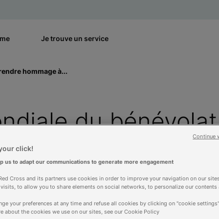
rme
Je trouve un service
 rendre hommage à...
diale du bénévolat 
Continue 
tous les bénévoles
our click!
lp us to adapt our communications to generate more engagement
ed Cross and its partners use cookies in order to improve your navigation on our sites
f visits, to allow you to share elements on social networks, to personalize our contents
ge your preferences at any time and refuse all cookies by clicking on "cookie settings"
e about the cookies we use on our sites, see our Cookie Policy