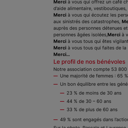
Merci
à vous qui offrez un café ch
d’aide alimentaire, vestiboutiques,
Merci
à vous qui écoutez les pers
aux sinistrés des catastrophes,
Me
auprès des personnes détenues et 
personnes âgées isolées,
Merci
à v
Merci
à vous tous qui êtes vigilant
Merci
à vous tous qui faites de la
Merci…
Le profil de nos bénévoles
Notre association compte 53 800
Une majorité de femmes : 65 
Un bon équilibre entre les géné
23 % de moins de 30 ans
44 % de 30 – 60 ans
33 % de plus de 60 ans
49 % sont engagés dans l’actio
Sur la photo, Pascale et Laurence, 