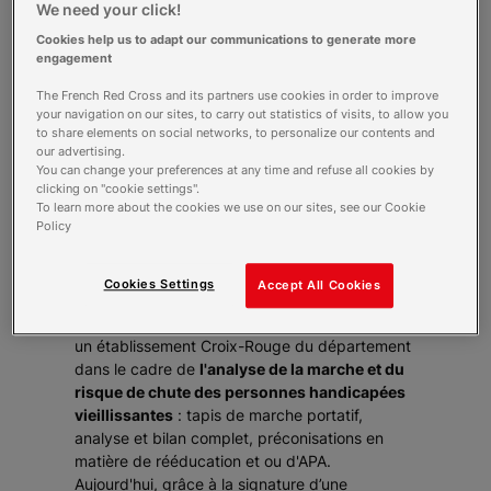
We need your click!
Cookies help us to adapt our communications to generate more
La réalité virtuelle
est aujourd’hui
engagement
principalement associée au divertissement.
Mais
les usages en matière de santé publique
The French Red Cross and its partners use cookies in order to improve
your navigation on our sites, to carry out statistics of visits, to allow you
sont potentiellement nombreux
et
to share elements on social networks, to personalize our contents and
commencent tout juste à être exploités.
our advertising.
L’association PEP 06, située à Nice, bénéficie
You can change your preferences at any time and refuse all cookies by
ainsi d'un plateau technique unique en France :
clicking on "cookie settings".
analyse 3D du mouvement humain,
To learn more about the cookies we use on our sites, see our Cookie
Policy
rééducation fonctionnelle et activités
physiques adaptées
(APA) basées sur la réalité
augmentée, consultations médicales
Cookies Settings
Accept All Cookies
spécialisées dans le champ du handicap... Un
premier partenariat a été amorcé en 2017 avec
un établissement Croix-Rouge du département
dans le cadre de
l'analyse de la marche et du
risque de chute des personnes handicapées
vieillissantes
: tapis de marche portatif,
analyse et bilan complet, préconisations en
matière de rééducation et ou d'APA.
Aujourd'hui, grâce à la signature d’une