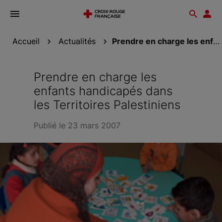
Ouvrir
Reche
Esp
le
don
menu
Accueil
Actualités
Prendre en charge les enfants handicapés dans les...
Prendre en charge les
enfants handicapés dans
les Territoires Palestiniens
Publié le 23 mars 2007