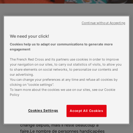
Engie est une femme brillante et
Continue without Accepting
élégante. Experte en langue des signes,
référent pour la chaîne satellitaire Al
We need your click!
Jazira, membre du syndicat national
Cookies help us to adapt our communications to generate more
palestinien des handicapés et du
engagement
syndicat national des sourds, elle
travaille également au centre pour
The French Red Cross and its partners use cookies in order to improve
your navigation on our sites, to carry out statistics of visits, to allow you
malentendants du Croissant-Rouge
to share elements on social networks, to personalize our contents and
palestinien de Ramallah, où elle prend
our advertising.
soin de tous, des enfants aux collègues.
You can change your preferences at any time and refuse all cookies by
clicking on "cookie settings".
Elle est la grande sœur, la maman.
To learn more about the cookies we use on our sites, see our Cookie
Policy
Née malentendante en 1966, elle a beaucoup
souffert de la discrimination et de l’isolement. A
Cookies Settings
Accept All Cookies
l’époque, il n’existait aucune structure
d’éducation spécialisée. Certes, la situation a
changé depuis, mais il reste beaucoup à
faire.Le nombre de personnes handicapées