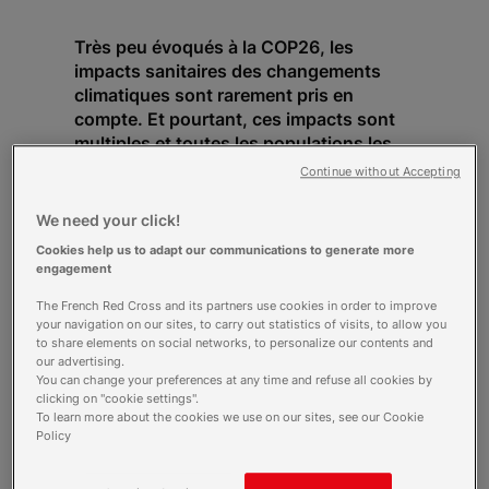
Très peu évoqués à la COP26, les
impacts sanitaires des changements
climatiques sont rarement pris en
compte. Et pourtant, ces impacts sont
multiples et toutes les populations les
ressentiront, en particulier les plus
Continue without Accepting
vulnérables. Pour nous, santé et
changements climatiques et gestion des
We need your click!
risques de catastrophes sont
Cookies help us to adapt our communications to generate more
étroitement liés. Regards croisés de
engagement
Mercedes Aguerre, coordinatrice de
The French Red Cross and its partners use cookies in order to improve
projets Réduction des Risques de
your navigation on our sites, to carry out statistics of visits, to allow you
Catastrophes et Santé, et Thuy-Binh
to share elements on social networks, to personalize our contents and
Nguyen, référente technique Réduction
our advertising.
des Risques de Catastrophe/Adaptation
You can change your preferences at any time and refuse all cookies by
clicking on "cookie settings".
aux Changements Climatiques.
To learn more about the cookies we use on our sites, see our Cookie
Policy
Mercedes Aguerre
: La santé est
généralement un domaine isolé qui reste