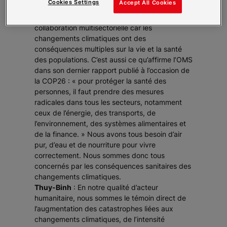
Cookies Settings
Accept All Cookies
l’apanage des médecins et des scientifiques.
Nous revendiquons au contraire une
collaboration multisectorielle car les
changements climatiques ont des
conséquences multiples sur la vie et la santé
des populations. C’est aussi ce qu’affirme l’OMS
dans son dernier rapport publié à l’occasion de
la COP26 : « pour protéger la santé des
personnes, il faut prendre des mesures
radicales dans tous les secteurs, notamment
ceux de l’énergie, des transports, de
l’environnement, des systèmes alimentaires et
de la finance. » Nous avons tous besoin d’air
pur, d’eau et de nourriture pour vivre
correctement. Nous sommes donc tous
concernés par les conséquences sanitaires des
changements climatiques.
Thuy-Binh
: En notre qualité d’acteur
humanitaire, nous sommes le témoin direct de
l’augmentation des catastrophes liées aux
changements climatiques, de l’intensité