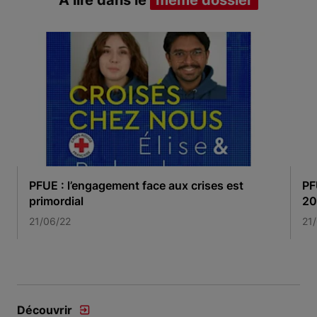
PFUE : l’engagement face aux crises est
PF
primordial
20
21/06/22
21
Item 1 of 3
Découvrir