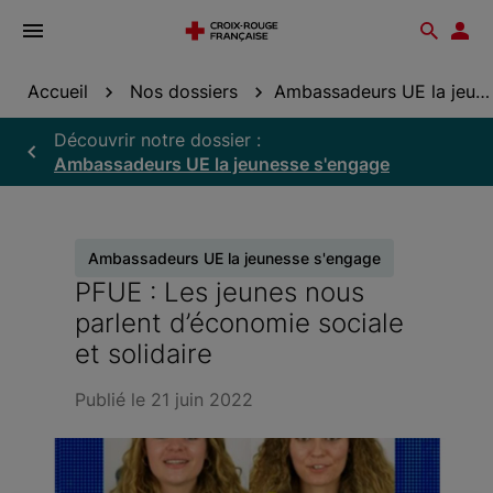
Ouvrir
Reche
Esp
le
don
menu
Accueil
Nos dossiers
Ambassadeurs UE la jeunesse s'engage
Découvrir notre dossier :
Ambassadeurs UE la jeunesse s'engage
Ambassadeurs UE la jeunesse s'engage
PFUE : Les jeunes nous
parlent d’économie sociale
et solidaire
Publié le 21 juin 2022