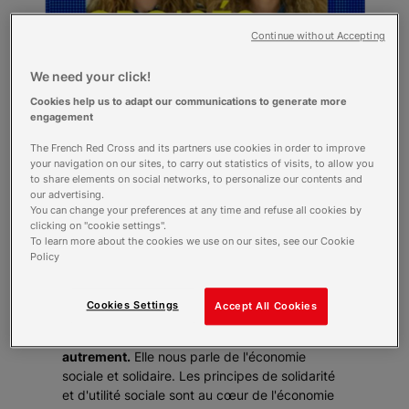
Continue without Accepting
We need your click!
Cookies help us to adapt our communications to generate more
engagement
The French Red Cross and its partners use cookies in order to improve
your navigation on our sites, to carry out statistics of visits, to allow you
« L’économie sociale et solidaire a vocation à
to share elements on social networks, to personalize our contents and
créer une Europe qui allie sens et efficacité,
our advertising.
c'est le modèle que l’on veut pour l'avenir. »
You can change your preferences at any time and refuse all cookies by
Célia et Loli, deux jeunes engagées,
clicking on "cookie settings".
ambassadrices présidence française de l’Union
To learn more about the cookies we use on our sites, see our Cookie
Policy
Européenne., nous présentent ce qui d’après
elles devrait être le monde de demain.
En tant qu'actrice du monde de demain, Célia a
Cookies Settings
Accept All Cookies
envie de vivre dans
un monde où l'on décide,
où l'on produit et où on consomme
autrement.
Elle nous parle de l'économie
sociale et solidaire. Les principes de solidarité
et d'utilité sociale sont au cœur de l'économie