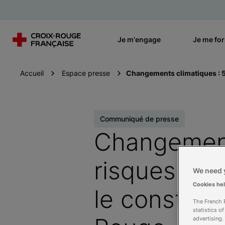
Je m'engage
Je me fo
Accueil
Espace presse
Changements climatiques : 5 
Communiqué de presse
Changements
risques de 
We need y
Cookies he
le constat e
The French R
statistics o
advertising.