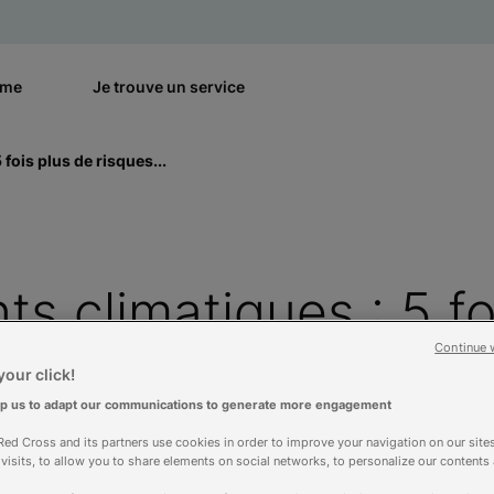
rme
Je trouve un service
fois plus de risques...
 climatiques : 5 fo
Continue 
subir des épisodes d
our click!
lp us to adapt our communications to generate more engagement
t les propositions de
ed Cross and its partners use cookies in order to improve your navigation on our sites
f visits, to allow you to share elements on social networks, to personalize our contents