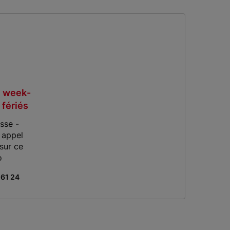
 week-
 fériés
sse -
 appel
sur ce
o
 61 24