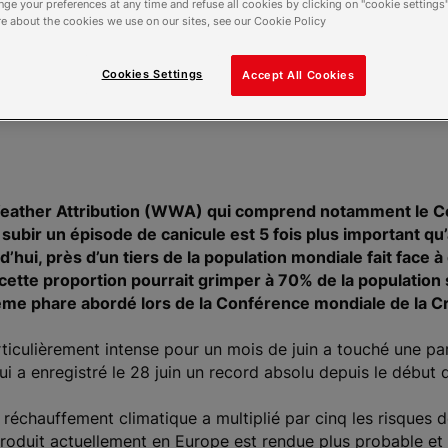
ge your preferences at any time and refuse all cookies by clicking on "cookie settings"
e about the cookies we use on our sites, see our Cookie Policy
Cookies Settings
Accept All Cookies
eather Attribution (WWA) qui comprend notamment le Cen
 subir un épisode de canicule est 5 fois plus important q
d’hui, près d’un tiers de la population mondiale fait face 
cette proportion pourrait grimper à 70% de la population si 
ème phare abordé lors de la Conférence mondiale de la 
ticulièrement intense pour un mois de juin a touché une pa
 qui a enregistré le 28 juin un record absolu depuis le débu
chauffement climatique a multiplié par cinq les risques de 
roduit actuellement en Europe est rendue plus probable et