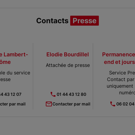
Contacts
Presse
le Lambert-
Elodie Bourdillel
Permanence
ôme
end et jours
Attachée de presse
le du service
Service Pre
resse
Contact par
uniquement 
numér
44 43 12 07
01 44 43 12 80
cter par mail
Contacter par mail
06 02 04