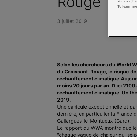
Rouge
You can chan
To learn mor
3 juillet 2019
Selon les chercheurs du World W
du Croissant-Rouge, le risque de
réchauffement climatique.
Aujour
moins 20 jours par an. D’ici 2100 
réchauffement climatique. Un th
2019.
Une canicule exceptionnelle et par
dernière, en particulier la France
Gallargues-le-Montueux (Gard).
Le rapport du WWA montre que le ré
"chaque vague de chaleur qui se p