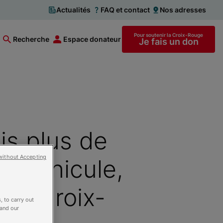
Actualités
FAQ et contact
Nos adresses
Pour soutenir la Croix-Rouge
Recherche
Espace donateur
Je fais un don
is plus de
without Accepting
e canicule,
 la Croix-
, to carry out
 and our