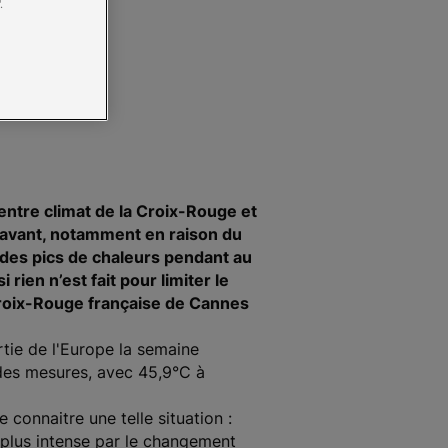
.
tre climat de la Croix-Rouge et
u’avant, notamment en raison du
à des pics de chaleurs pendant au
rien n’est fait pour limiter le
Croix-Rouge française de Cannes
rtie de l'Europe la semaine
t des mesures, avec 45,9°C à
connaitre une telle situation :
 plus intense par le changement