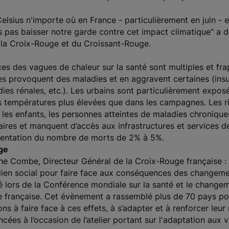
lsius n'importe où en France - particulièrement en juin - e
s pas baisser notre garde contre cet impact climatique" a d
 la Croix-Rouge et du Croissant-Rouge.
s des vagues de chaleur sur la santé sont multiples et frap
les provoquent des maladies et en aggravent certaines (insu
ies rénales, etc.). Les urbains sont particulièrement exposé
s températures plus élevées que dans les campagnes. Les r
les enfants, les personnes atteintes de maladies chroniques, q
ires et manquent d’accès aux infrastructures et services 
mentation du nombre de morts de 2% à 5%.
ge
e Combe, Directeur Général de la Croix-Rouge française :
 lien social pour faire face aux conséquences des changeme
lors de la Conférence mondiale sur la santé et le changem
 française. Cet évènement a rassemblé plus de 70 pays pour 
ns à faire face à ces effets, à s’adapter et à renforcer leur 
ncées à l’occasion de l’atelier portant sur l'adaptation aux