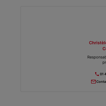
Christè
C
Responsab
p
01 
Conta