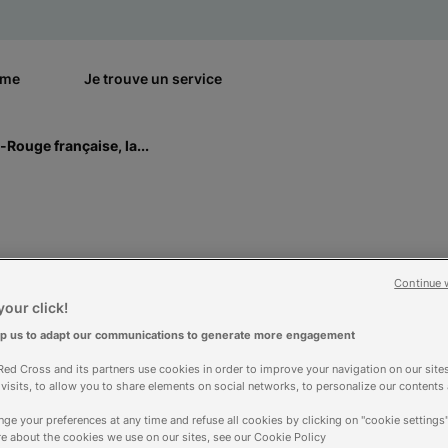
rme
Je trouve un service
Rouge française, la...
orcade - La Croix-
Continue 
our click!
la FEHAP et Nexem s
lp us to adapt our communications to generate more engagement
ed Cross and its partners use cookies in order to improve your navigation on our sites
méthode : une premi
f visits, to allow you to share elements on social networks, to personalize our contents
ge your preferences at any time and refuse all cookies by clicking on "cookie settings"
e about the cookies we use on our sites, see our Cookie Policy