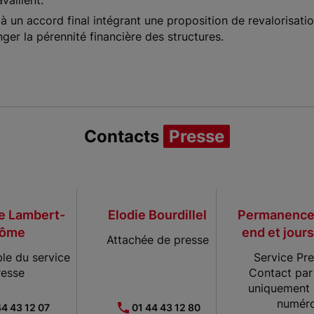
vaillent.
 un accord final intégrant une proposition de revalorisation
ger la pérennité financière des structures.
Contacts
Presse
le Lambert-
Elodie Bourdillel
Permanence
ôme
end et jours
Attachée de presse
le du service
Service Pre
resse
Contact par
uniquement 
numér
44 43 12 07
01 44 43 12 80