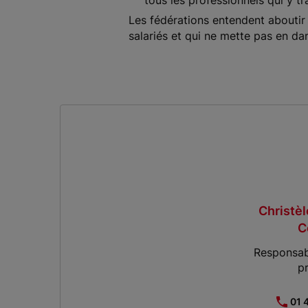
tous les professionnels qui y tra
Les fédérations entendent aboutir à
salariés et qui ne mette pas en dan
Christè
C
Responsab
p
01 