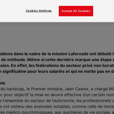
d’ouvrir les négociat
Cookies Settings
Accept All Cookies
ciations dans le cadre de la mission Laforcade ont débuté l
rd de méthode. Même si cette dernière marque une étape dé
sion. En effet, les fédérations du secteur privé non lucra
on significative pour leurs salariés et qui ne mette pas en
nte
el du handicap, le Premier ministre, Jean Castex, a chargé M
ec pour objectif la mise en œuvre effective d’un certain n
e l'ensemble du secteur de l’autonomie, les professionnels
ns ont obtenu des avancées notables, comme celle de l’exte
es médico-psychologiques, aux auxiliaires de vie sociale,