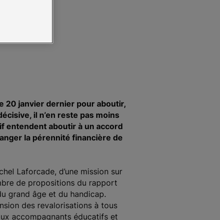
ions
e 20 janvier dernier pour aboutir,
cisive, il n’en reste pas moins
tif entendent aboutir à un accord
 danger la pérennité financière de
ichel Laforcade, d’une mission sur
ombre de propositions du rapport
 du grand âge et du handicap.
nsion des revalorisations à tous
 aux accompagnants éducatifs et