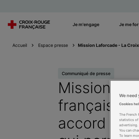
Je m'engage
Je me fo
Accueil
Espace presse
Mission Laforcade - La Croix-
Communiqué de presse
Mission Laf
We need y
française, 
Cookies he
The French R
accord de 
statistics o
advertising.
You can chan
To learn mor