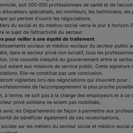
domicile, soit 200 000 professionnels de santé et de l’acc
éducateurs spécialisés, les moniteurs, les techniciens, les
ape qui permet d'ouvrir les négociations.
iers du social et du médico-social verra le jour à horizon
 le sujet de l’attractivité du secteur.
s pour veiller à une équité de traitement
tablissements sociaux et médico-sociaux du secteur public a
é, dans le secteur privé non lucratif, tous les professionne
tion. Une nouvelle inéquité du gouvernement entre le secteur
 tout autant aux missions de service public. Cette signature
ciations. Elle ne constitue pas une conclusion.
teront vigilantes lors des négociations qui s’ouvrent pour :
 professionnels de l’accompagnement la plus proche possible
t, à terme, ne soit pas à la charge des employeurs et à ce
teur privé solidaire ne soient pas mobilisés,
gue avec les Départements de façon à permettre aux profess
utorité de bénéficier également de ces revalorisations,
ociale sur les métiers du secteur social et médico-social 