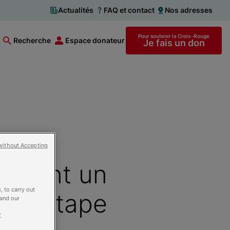
Actualités
FAQ et contact
Nos adresses
Pour soutenir la Croix-Rouge
Recherche
Espace donateur
Je fais un don
Rouge
without Accepting
ignent un
, to carry out
ère étape
 and our
.