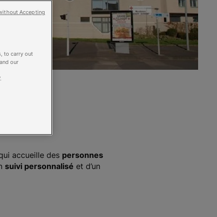
without Accepting
, to carry out
 and our
.
qui accueille des
personnes
un
suivi personnalisé
et d’un