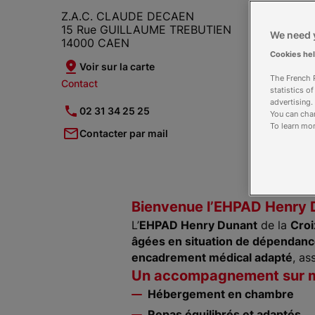
Z.A.C. CLAUDE DECAEN
15 Rue GUILLAUME TREBUTIEN
We need y
14000 CAEN
Cookies he
Voir sur la carte
The French R
Contact
Hora
statistics o
advertising.
Ferm
02 31 34 25 25
You can chan
To learn mor
Contacter par mail
Bienvenue l’EHPAD Henry D
L’
EHPAD Henry Dunant
de la
Croi
âgées en situation de dépendanc
encadrement médical adapté
, as
Un accompagnement sur 
Hébergement en chambre
Repas équilibrés et adaptés