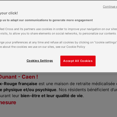
Continue 
our click!
lp us to adapt our communications to generate more engagement
ed Cross and its partners use cookies in order to improve your navigation on our sites
ires
f visits, to allow you to share elements on social networks, to personalize our contents
é aujourd'hui
ge your preferences at any time and refuse all cookies by clicking on "cookie settings"
e about the cookies we use on our sites, see our Cookie Policy
Plus d'horaires
Cookies Settings
Accept All Cookies
unant - Caen !
x-Rouge française
est une maison de retraite médicalisée 
e physique et/ou psychique
. Nos résidents bénéficient d’
surant leur
bien-être et leur qualité de vie
.
mesure