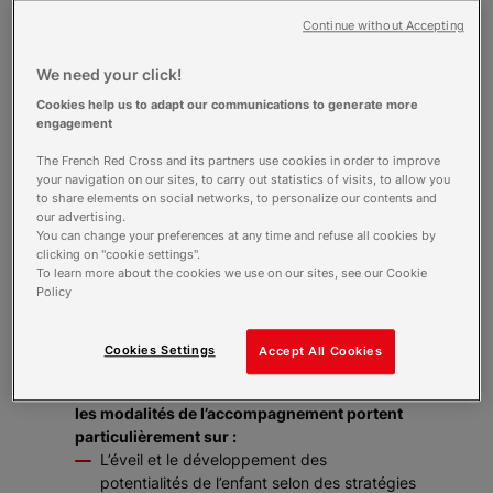
géographique limitrophe et à notre spécificité
Continue without Accepting
d’accueil 7j/7 sans compter à notre expertise
d’accompagnement de jeunes enfants et ou
We need your click!
adolescents en situation complexe d’handicap.
Cookies help us to adapt our communications to generate more
Aujourd’hui, l’EEAP a développé sa capacité à
engagement
accueillir des jeunes aux pathologies lourdes :
épilepsie sévère, décompensation respiratoire,
The French Red Cross and its partners use cookies in order to improve
your navigation on our sites, to carry out statistics of visits, to allow you
porteur de trachéotomie, de gastrostomie,
to share elements on social networks, to personalize our contents and
régime spécifique type cétogène,…
our advertising.
Sur le plan socio-familial, certains des enfants
You can change your preferences at any time and refuse all cookies by
présentent des ruptures de liens familiaux dans
clicking on "cookie settings".
leur parcours de vie. Une partie d’entre eux
To learn more about the cookies we use on our sites, see our Cookie
Policy
relèvent de l’ASE (Aide Sociale à l’Enfance).
Les savoirs faire de l’EEAP s’articulent autour
de la dimension éducative, pédagogique et
Cookies Settings
Accept All Cookies
thérapeutique définis dans le Projet
personnalisé d'accompagnement (PPA) dont
les modalités de l’accompagnement portent
particulièrement sur :
L’éveil et le développement des
potentialités de l’enfant selon des stratégies