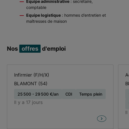
Equipe administrative
: secrétaire,
comptable
Equipe logistique
: hommes d’entretien et
maîtresses de maison
Nos
offres
d'emploi
Infirmier (F/H/X)
A
BLAMONT
(54)
B
25 500 - 29 500 €/an
CDI
Temps plein
Il y a 17 jours
I