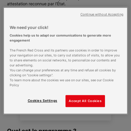
attestation reconnue par l’État.
Continue without Accepting
We need your click!
Cookies help us to adapt our communications to generate more
engagement
The French Red Cross and its partners use cookies in order to improve
your navigation on our sites, to carry out statistics of visits, to allow you
to share elements on social networks, to personalize our contents and
our advertising.
You can change your preferences at any time and refuse all cookies by
clicking on "cookie settings".
To learn more about the cookies we use on our sites, see our Cookie
Policy
Cookies Settings
Accept All Cookies
Code
postal
ou
ville