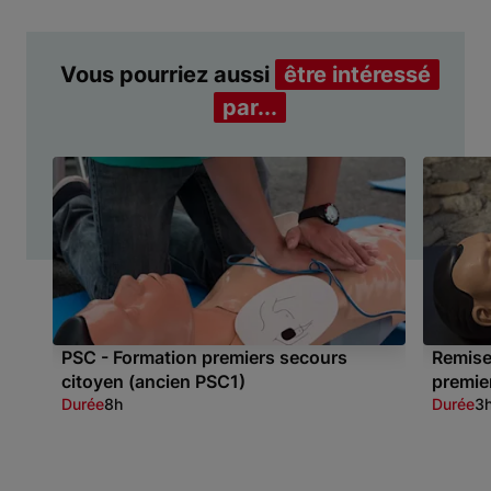
Vous pourriez aussi
être intéressé
par...
PSC - Formation premiers secours
Remise
citoyen (ancien PSC1)
premie
Durée
8h
Durée
3
Item 1 of 2