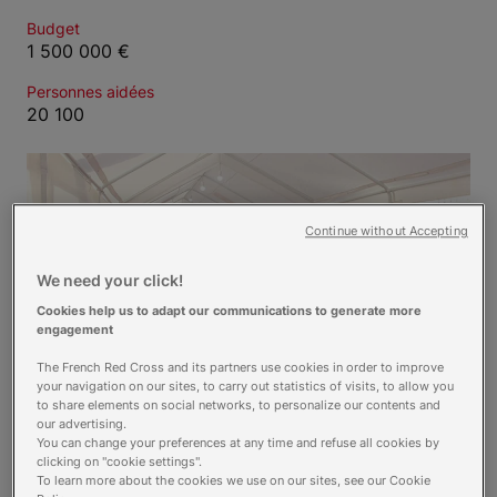
Budget
1 500 000 €
Personnes aidées
20 100
Continue without Accepting
We need your click!
Cookies help us to adapt our communications to generate more
engagement
The French Red Cross and its partners use cookies in order to improve
your navigation on our sites, to carry out statistics of visits, to allow you
to share elements on social networks, to personalize our contents and
our advertising.
You can change your preferences at any time and refuse all cookies by
Nos
partenaires
clicking on "cookie settings".
To learn more about the cookies we use on our sites, see our Cookie