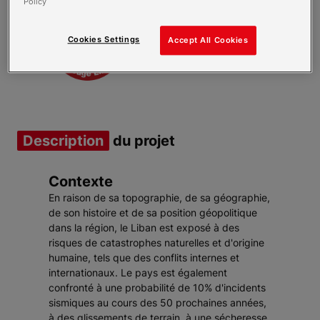
Policy
Cookies Settings
Accept All Cookies
Item 1 of 2
Description
du projet
Contexte
En raison de sa topographie, de sa géographie,
de son histoire et de sa position géopolitique
dans la région, le Liban est exposé à des
risques de catastrophes naturelles et d'origine
humaine, tels que des conflits internes et
internationaux. Le pays est également
confronté à une probabilité de 10% d'incidents
sismiques au cours des 50 prochaines années,
à des glissements de terrain, à une sécheresse