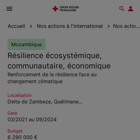
Ouvrir
Reche
Esp
le
don
menu
Accueil
Nos actions à l'international
Nos actions au Mozambique
Mozambique
Résilience écosystémique,
communautaire, économique
Renforcement de la résilience face au
changement climatique
Localisation
Delta de Zambeze, Quélimane...
Date
03/2021 au 09/2024
Budget
6 290 000 €