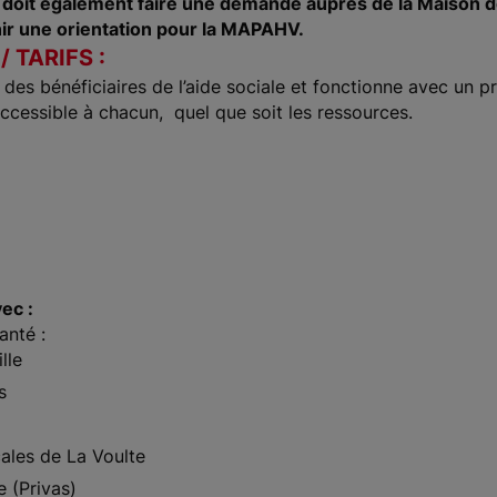
 doit également faire une demande auprès de la Maison
ir une orientation pour la MAPAHV.
 TARIFS :
des bénéficiaires de l’aide sociale et fonctionne avec un pr
 accessible à chacun, quel que soit les ressources.
ec :
anté :
lle
s
cales de La Voulte
e (Privas)