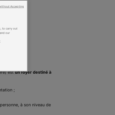
without Accepting
es
, to carry out
 and our
 - 23h59
t aujourd'hui
.
us d'horaires
ère) est
un foyer destiné à
tation ;
 personne, à son niveau de