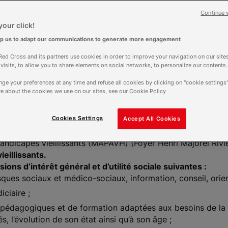
Continue 
ntellectuelle
our click!
lp us to adapt our communications to generate more engagement
Contact
Horair
ed Cross and its partners use cookies in order to improve your navigation on our sites
f visits, to allow you to share elements on social networks, to personalize our contents
00h00
04 75 62 20 44
Ouver
ge your preferences at any time and refuse all cookies by clicking on "cookie settings"
Contacter par mail
e about the cookies we use on our sites, see our Cookie Policy
Pl
Cookies Settings
Accept All Cookies
andicapés vieillissants (MAPAVH) (Foyer Henri Majorel Rivi
ieillissants.
ons d’intérêt général et d’utilité sociale suivantes :
sques sociaux et médico-sociaux, information, conseil, orien
iciaire ;
 pédagogiques et de formation adaptées aux besoins de la
, l’évolution de son état ainsi qu’à son âge ;