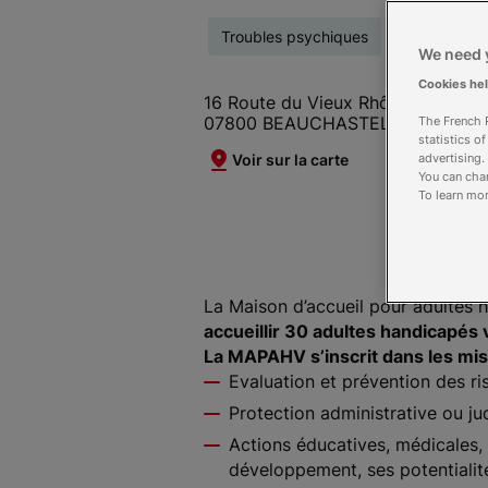
Troubles psychiques
Déficience i
We need y
Cookies he
16 Route du Vieux Rhône
07800 BEAUCHASTEL
The French R
statistics o
Voir sur la carte
advertising.
You can chan
To learn mor
La Maison d’accueil pour adultes h
accueillir 30 adultes handicapés v
La MAPAHV s’inscrit dans les missi
Evaluation et prévention des ri
Protection administrative ou jud
Actions éducatives, médicales,
développement, ses potentialités