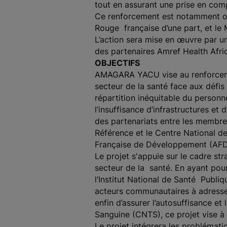
tout en assurant une prise en com
Ce renforcement est notamment opé
Rouge française d’une part, et le 
L’action sera mise en œuvre par u
des partenaires Amref Health Afri
OBJECTIFS
AMAGARA YACU vise au renforceme
secteur de la santé face aux défis st
répartition inéquitable du personn
l’insuffisance d’infrastructures 
des partenariats entre les membres
Référence et le Centre National de
Française de Développement (AF
Le projet s'appuie sur le cadre stra
secteur de la santé. En ayant pou
l’Institut National de Santé Publi
acteurs communautaires à adresser 
enfin d’assurer l’autosuffisance e
Sanguine (CNTS), ce projet vise à 
Le projet intégrera les problématiq