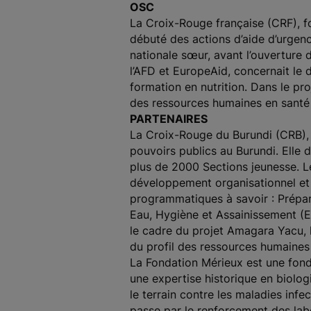
OSC
La Croix-Rouge française (CRF), f
débuté des actions d’aide d’urgen
nationale sœur, avant l’ouverture
l’AFD et EuropeAid, concernait le
formation en nutrition. Dans le pro
des ressources humaines en santé
PARTENAIRES
La Croix-Rouge du Burundi (CRB), 
pouvoirs publics au Burundi. Elle 
plus de 2000 Sections jeunesse. L
développement organisationnel et s
programmatiques à savoir : Prépa
Eau, Hygiène et Assainissement (E
le cadre du projet Amagara Yacu, l
du profil des ressources humaines
La Fondation Mérieux est une fond
une expertise historique en biolog
le terrain contre les maladies inf
passe par le renforcement des lab