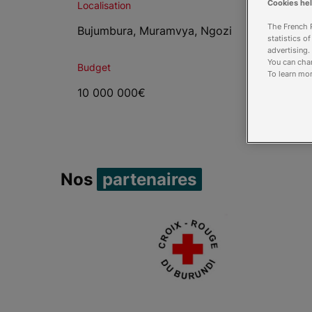
Cookies he
Localisation
The French R
Bujumbura, Muramvya, Ngozi
statistics o
advertising.
You can chan
Budget
To learn mor
10 000 000€
Nos
partenaires
Item 1 of 4