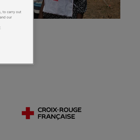
, to carry out
 and our
.