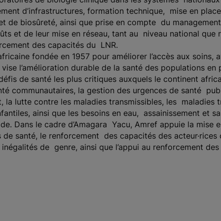
ement d’infrastructures, formation technique, mise en plac
 et de biosûreté, ainsi que prise en compte du management 
s et de leur mise en réseau, tant au niveau national que 
orcement des capacités du LNR.
fricaine fondée en 1957 pour améliorer l’accès aux soins, 
lle vise l’amélioration durable de la santé des population
fis de santé les plus critiques auxquels le continent afric
é communautaires, la gestion des urgences de santé publi
, la lutte contre les maladies transmissibles, les maladies 
infantiles, ainsi que les besoins en eau, assainissement et 
apide. Dans le cadre d’Amagara Yacu, Amref appuie la mise e
de santé, le renforcement des capacités des acteur·rices c
es inégalités de genre, ainsi que l’appui au renforcement des