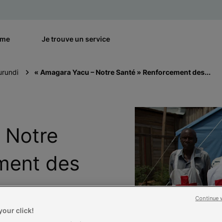
rme
Je trouve un service
urundi
« Amagara Yacu – Notre Santé » Renforcement des...
 Notre
ment des
Continue 
our click!