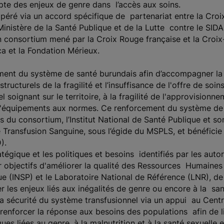
pte des enjeux de genre dans l’accès aux soins.
ré via un accord spécifique de partenariat entre la Croix
Ministère de la Santé Publique et de la Lutte contre le SIDA
n consortium mené par la Croix Rouge française et la Croix
ca et la Fondation Mérieux.
nt du système de santé burundais afin d’accompagner la 
ructurels de la fragilité et l’insuffisance de l'offre de soins
el soignant sur le territoire, à la fragilité de l'approvisi
et d'équipements aux normes. Ce renforcement du système d
 du consortium, l’Institut National de Santé Publique et so
 Transfusion Sanguine, sous l’égide du MSPLS, et bénéficie 
D).
tégique et les politiques et besoins identifiés par les autor
r objectifs d'améliorer la qualité des Ressources Humaines
que (INSP) et le Laboratoire National de Référence (LNR), d
les enjeux liés aux inégalités de genre ou encore à la sant
t la sécurité du système transfusionnel via un appui au Cent
renforcer la réponse aux besoins des populations afin de l
ues liées au genre, à la malnutrition et à la santé sexuelle 