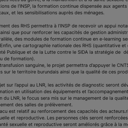
ions de l’INSP, la formation continue dispensée aux agent
ux, et les sensibilisations auprès des ménages.
ement des RHS permettra à l’INSP de recevoir un appui no
ainsi que pour renforcer les capacités de gestion administr
rallèle, des modules de formation continue en e-learning s
fin, une cartographie nationale des RHS (quantitative et q
Santé Publique et de la Lutte contre le SIDA la stratégie d
au de formation).
transfusion sanguine, le projet permettra d’appuyer le CNTS
ns sur le territoire burundais ainsi que la qualité de ces pro
jet sur l’appui au LNR, les activités de diagnostic seront d
ormation en utilisation des équipements et l’accompagnemen
ion du LNR, le focus sera mis sur le management de la qualit
rcement des salles de prélèvement.
Yacu est relatif au renforcement des capacités des acteurs
xuelle et reproductive. Les personnes clés seront renforcée
 santé sexuelle et reproductive seront améliorés grâce à l