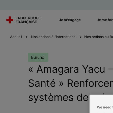
Je m'engage
Je me fo
Accueil
Nos actions à l'international
Nos actions au B
Burundi
« Amagara Yacu –
Santé » Renforce
systèmes de soin
We need y