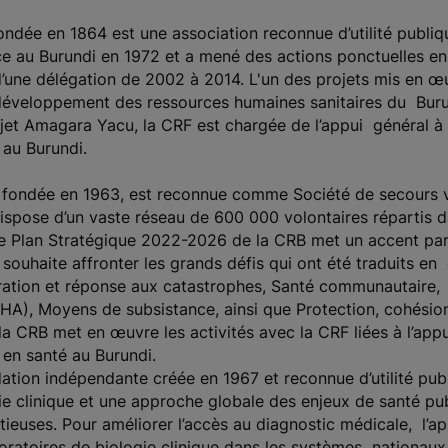
ondée en 1864 est une association reconnue d’utilité publi
ce au Burundi en 1972 et a mené des actions ponctuelles en
 d’une délégation de 2002 à 2014. L'un des projets mis en 
 développement des ressources humaines sanitaires du Burun
jet Amagara Yacu, la CRF est chargée de l’appui général à l’
 au Burundi.
fondée en 1963, est reconnue comme Société de secours vo
dispose d’un vaste réseau de 600 000 volontaires répartis 
e Plan Stratégique 2022-2026 de la CRB met un accent part
ouhaite affronter les grands défis qui ont été traduits en
ration et réponse aux catastrophes, Santé communautaire,
HA), Moyens de subsistance, ainsi que Protection, cohésion
a CRB met en œuvre les activités avec la CRF liées à l’appui
 en santé au Burundi.
ation indépendante créée en 1967 et reconnue d’utilité pub
ie clinique et une approche globale des enjeux de santé publ
ectieuses. Pour améliorer l’accès au diagnostic médicale, l’
oratoires de biologie clinique dans les systèmes nationaux