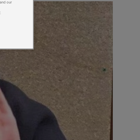
 and our
.