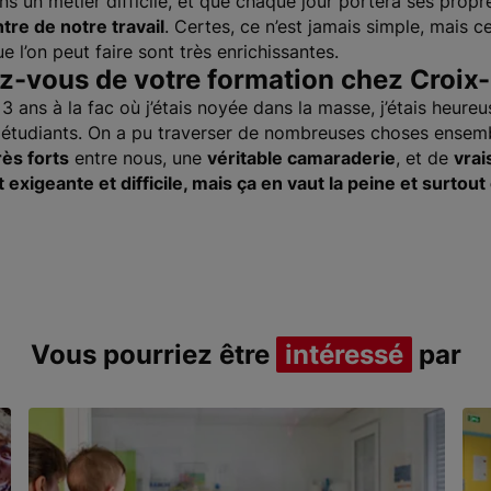
s un métier difficile, et que chaque jour portera ses propres 
tre de notre travail
. Certes, ce n’est jamais simple, mais ce
e l’on peut faire sont très enrichissantes.
ez-vous de votre formation chez Croi
 ans à la fac où j’étais noyée dans la masse, j’étais heur
étudiants. On a pu traverser de nombreuses choses ensem
rès forts
entre nous, une
véritable camaraderie
, et de
vrai
t exigeante et difficile, mais ça en vaut la peine et surto
Vous pourriez être
intéressé
par