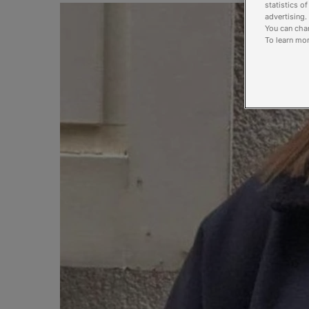
statistics o
advertising.
You can chan
To learn mor