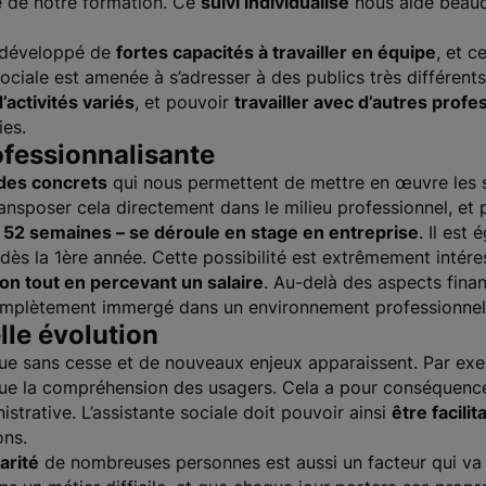
té de notre formation. Ce
suivi individualisé
nous aide beauc
i développé de
fortes capacités à travailler en équipe
, et c
e sociale est amenée à s’adresser à des publics très différents
activités variés
, et pouvoir
travailler avec d’autres profe
es.
ofessionnalisante
udes concrets
qui nous permettent de mettre en œuvre les 
ansposer cela directement dans le milieu professionnel, et
it 52 semaines – se déroule en stage en entreprise
. Il est
dès la 1ère année. Cette possibilité est extrêmement intére
ion tout en percevant un salaire
. Au-delà des aspects finan
mplètement immergé dans un environnement professionnel
lle évolution
olue sans cesse et de nouveaux enjeux apparaissent. Par ex
e la compréhension des usagers. Cela a pour conséquence
istrative. L’assistante sociale doit pouvoir ainsi
être facilit
ons.
arité
de nombreuses personnes est aussi un facteur qui va