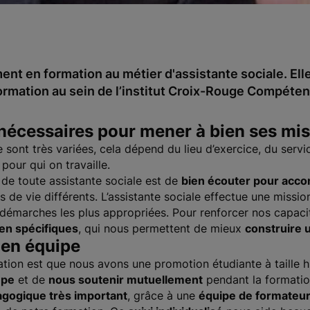
nt en formation au métier d'assistante sociale. Ell
ormation au sein de l’institut Croix-Rouge Compéte
 nécessaires pour mener à bien ses mi
e sont très variées, cela dépend du lieu d’exercice, du servi
pour qui on travaille.
 de toute assistante sociale est de
bien écouter pour acco
 de vie différents. L’assistante sociale effectue une missio
es démarches les plus appropriées. Pour renforcer nos capac
ien spécifiques
, qui nous permettent de mieux
construire 
 en équipe
ation est que nous avons une promotion étudiante à taille 
upe
et de
nous soutenir mutuellement
pendant la formati
gogique très important
, grâce à une
équipe de formateur