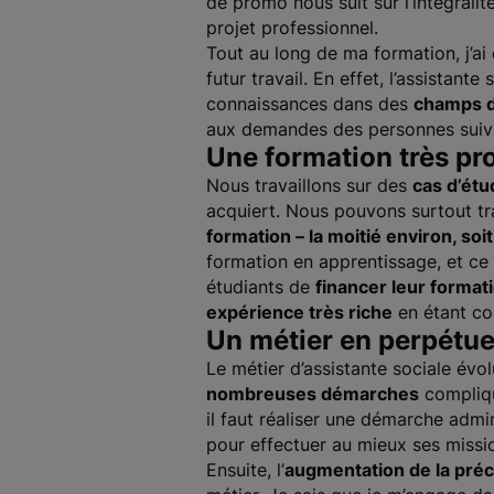
de promo nous suit sur l’intégrali
projet professionnel.
Tout au long de ma formation, j’a
futur travail. En effet, l’assistant
connaissances dans des
champs d’
aux demandes des personnes suivi
Une formation très pr
Nous travaillons sur des
cas d’ét
acquiert. Nous pouvons surtout tr
formation – la moitié environ, so
formation en apprentissage, et ce 
étudiants de
financer leur format
expérience très riche
en étant co
Un métier en perpétue
Le métier d’assistante sociale év
nombreuses démarches
compliqu
il faut réaliser une démarche admin
pour effectuer au mieux ses missi
Ensuite, l’
augmentation de la préc