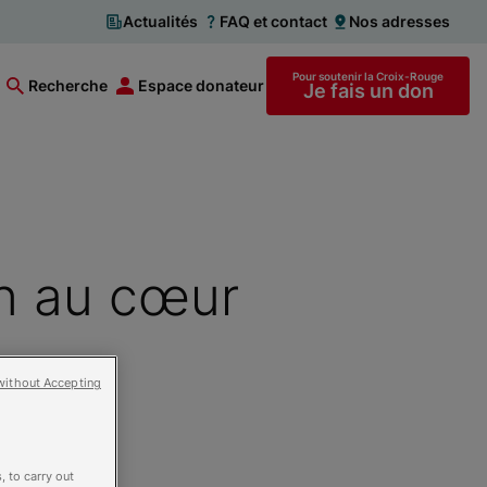
Actualités
FAQ et contact
Nos adresses
Pour soutenir la Croix-Rouge
Recherche
Espace donateur
Je fais un don
in au cœur
without Accepting
, to carry out