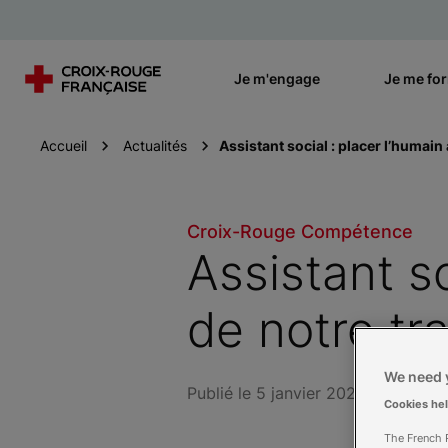
Je m'engage
Je me fo
Accueil
Actualités
Assistant social : placer l’humain
Croix-Rouge Compétence
Assistant s
de notre tra
We need y
Publié le 5 janvier 2023
Cookies he
The French R