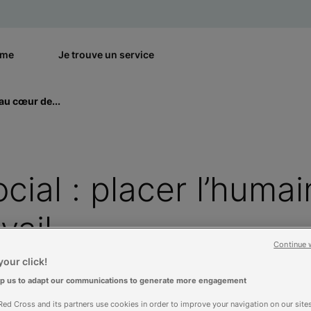
rme
Je trouve un service
 au cœur de...
ocial : placer l’huma
vail
Continue 
our click!
lp us to adapt our communications to generate more engagement
ed Cross and its partners use cookies in order to improve your navigation on our sites