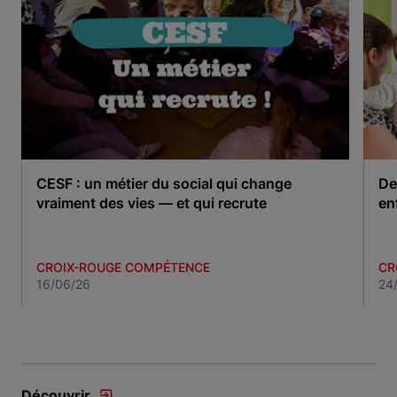
CESF : un métier du social qui change
De
vraiment des vies — et qui recrute
en
CROIX-ROUGE COMPÉTENCE
CR
16/06/26
24
Item 1 of 3
Découvrir