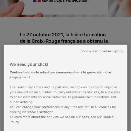
Le 27 octobre 2021, la filière formation
de la Croix-Rouge française a obtenu la
certification Qualiopi pour l’ensemble de
Continue without Accepting
ses formations du sanitaire, social et de
la santé et sécurité au travail. Une belle
We need your click!
récompense pour l’ensemble des
Cookies help us to adapt our communications to generate more
équipes, qui vient attester de la qualité
engagement
de la formation de cette filière
emblématique.
The French Red Cross and its partners use cookies in order to improve
your navigation on our sites, to carry out statistics of visits, to allow you
to share elements on social networks, to personalize our contents and
Une reconnaissance à l'échelle
our advertising.
du territoire national
You can change your preferences at any time and refuse all cookies by
clicking on "cookie settings".
« C’est une immense fierté collective ! », se
To learn more about the cookies we use on our sites, see our Cookie
réjouit Marie-Luce Rouxel, directrice de la filière
Policy
formation de la Croix-Rouge française. Après