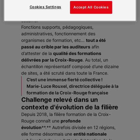
plusieurs mois de préparation pour
cet audit
Cookies Settings
qualité exigeant
, les équipes de la Croix-
Accept All Cookies
Rouge se voient récompensées du précieux
sésame.
Fonctions supports, pédagogiques,
administratives, fonctionnement des
organismes de formation, etc…
tout a été
passé au crible par les auditeurs
afin
d’attester de la
qualité des formations
délivrées par la Croix-Rouge
. Au total, un
échantillon représentatif composé d’une dizaine
de sites, a été scruté dans toute la France.
C’est une immense fierté collective !
Marie-Luce Rouxel, directrice déléguée à la
formation de la Croix-Rouge française
Challenge relevé dans un
contexte d'évolution de la filière
Depuis 2018, la filière formation de la Croix-
Rouge connaît une
profonde
évolution
**.** Autrefois divisée en 12 régions,
elle forme désormais une
entité nationale