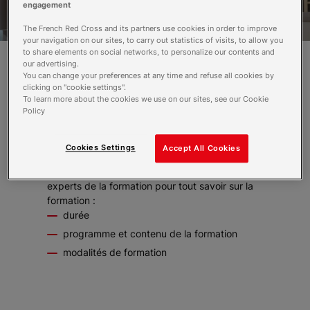
engagement
The French Red Cross and its partners use cookies in order to improve
your navigation on our sites, to carry out statistics of visits, to allow you
to share elements on social networks, to personalize our contents and
our advertising.
You can change your preferences at any time and refuse all cookies by
-
clicking on "cookie settings".
To learn more about the cookies we use on our sites, see our Cookie
Policy
Vous souhaitez entrer en formation aide-
soignante ou auxiliaire de puériculture ?
Mettez toutes les chances de votre côté en
Cookies Settings
Accept All Cookies
préparant la sélection à l’entrée en formation,
grâce à une formule intensive. Retrouvez nos
experts de la formation pour tout savoir sur la
formation :
durée
programme et contenu de la formation
modalités de formation