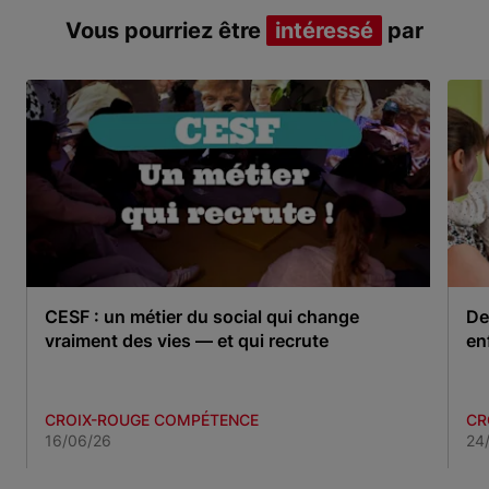
Vous pourriez être
intéressé
par
CESF : un métier du social qui change
De
vraiment des vies — et qui recrute
en
CROIX-ROUGE COMPÉTENCE
CR
16/06/26
24
Item 1 of 3