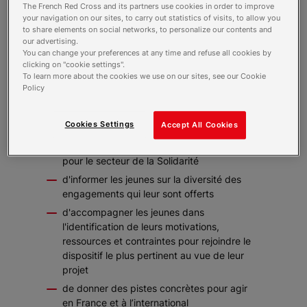
The French Red Cross and its partners use cookies in order to improve
Afin que chacun puisse trouver une réponse
your navigation on our sites, to carry out statistics of visits, to allow you
to share elements on social networks, to personalize our contents and
réaliste et concrète à son désir d'engagement,
our advertising.
un
tour de France
a démarré en novembre
You can change your preferences at any time and refuse all cookies by
dernier à Montpellier. Dans chaque ville étape,
clicking on "cookie settings".
les collectivités et les réseaux associatifs
To learn more about the cookies we use on our sites, see our Cookie
partenaires se mobilisent pour accueillir le
Policy
public: conférences, témoignages, forums et
entretiens d’orientation professionnelle…
Cookies Settings
Accept All Cookies
Ces activités se donnent pour objectifs :
de répondre à l’engouement des jeunes
pour le secteur de la Solidarité
d'informer les jeunes sur la diversité des
engagements qui leur sont offerts
d'accompagner les jeunes dans
l'identification de leurs motivations,
ressources et contraintes pour rejoindre le
dispositif le plus pertinent au vue de leur
projet
de donner des pistes concrètes pour agir
en France et à l’international