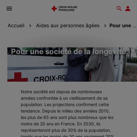
Ouvrir
Reche
Esp
le
don
menu
Accueil
Aides aux personnes âgées
Pour une société de la longévité
Pour une société de la longévité
Notre société est depuis de nombreuses
années confrontée à un vieillissement de sa
population. Les projections confirment cette
tendance. Depuis le milieu des années 2010,
les plus de 65 ans sont plus nombreux que les
moins de 20 ans en France. En 2030, ils
représenteront plus de 30% de la population,
tandis que les moins de 20 ans seulement 20%.