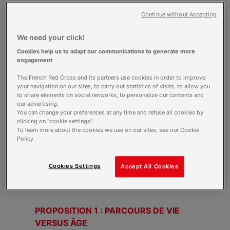
et bien sûr, en mobilisant la force de notre
collectif auprès des pouvoirs publics.
Continue without Accepting
Vous trouverez ci-dessous une synthèse de
nos 14 propositions d’actions concrètes
.
We need your click!
Nous vous invitons par ailleurs à télécharger
Cookies help us to adapt our communications to generate more
notre rapport sur la société de la longévité.
engagement
The French Red Cross and its partners use cookies in order to improve
Notre rapport sur
your navigation on our sites, to carry out statistics of visits, to allow you
la société de la
to share elements on social networks, to personalize our contents and
our advertising.
longévité
You can change your preferences at any time and refuse all cookies by
1.5 Mb (pdf)
clicking on "cookie settings".
To learn more about the cookies we use on our sites, see our Cookie
Policy
Cookies Settings
Accept All Cookies
Synthèse des
propositions
PROPOSITION 1 : PARCOURS DE VIE
VERSUS ÂGE