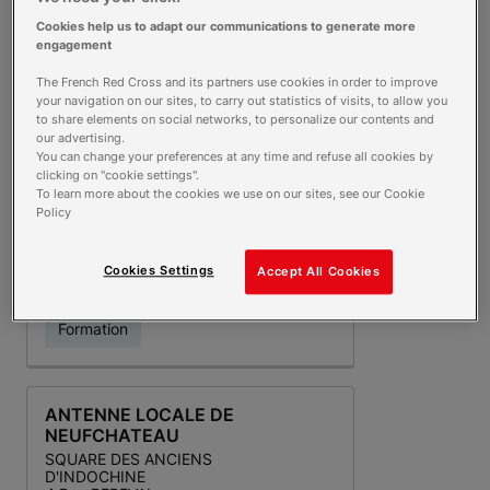
THILLOT
Cookies help us to adapt our communications to generate more
SALLE POLYVALENTE
engagement
Avenue DE VERDUN
88160 LE THILLOT
The French Red Cross and its partners use cookies in order to improve
your navigation on our sites, to carry out statistics of visits, to allow you
Vestiaire
to share elements on social networks, to personalize our contents and
our advertising.
Aide à la mobilité
You can change your preferences at any time and refuse all cookies by
Plus d'infos
clicking on "cookie settings".
Aide Alimentaire
To learn more about the cookies we use on our sites, see our Cookie
Policy
Appels de convivialité
Droit international
Cookies Settings
Accept All Cookies
humanitaire
Formation
ANTENNE LOCALE DE
NEUFCHATEAU
SQUARE DES ANCIENS
D'INDOCHINE