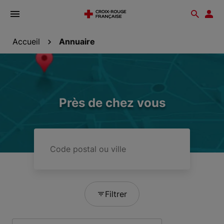
Ouvrir
Reche
Esp
le
don
menu
Accueil
Annuaire
Près de chez vous
Code
postal
ou
ville
Filtrer