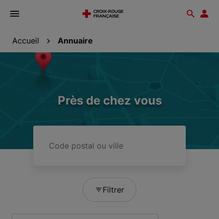
Ouvrir
Reche
Esp
le
don
menu
Accueil
Annuaire
Près de chez vous
Code
postal
ou
ville
Filtrer