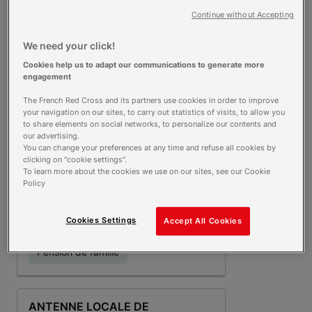
Continue without Accepting
PLATEFORME D'ACCUEIL
ET D'ORIENTATION
We need your click!
MINEURS NON
Cookies help us to adapt our communications to generate more
ACCOMPAGNES
engagement
LIBOURNE
Plus d'infos
5 Boulevard ARISTIDE BRIAND
The French Red Cross and its partners use cookies in order to improve
33500 LIBOURNE
your navigation on our sites, to carry out statistics of visits, to allow you
to share elements on social networks, to personalize our contents and
Ouvert aujourd'hui
our advertising.
You can change your preferences at any time and refuse all cookies by
clicking on "cookie settings".
To learn more about the cookies we use on our sites, see our Cookie
PENSION DE FAMILLE DE
Policy
PRADES
7 Rue DU PALAIS DE JUSTICE
Plus d'infos
Cookies Settings
Accept All Cookies
66500 PRADES
Pension de famille
ANTENNE LOCALE DE