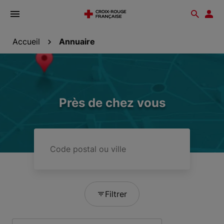
Ouvrir
Reche
Esp
le
don
menu
Accueil
Annuaire
Près de chez vous
Code
postal
ou
ville
Filtrer