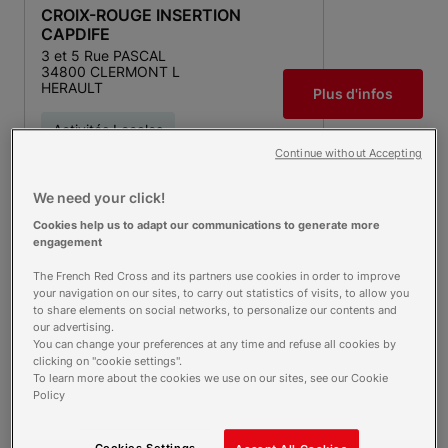
CROIX-ROUGE INSERTION
CAPDIFE
3 et 5 Rue PASCAL
34800 CLERMONT L
HERAULT
Plus d'infos
Activités Locales
Continue without Accepting
Logistique
We need your click!
Cookies help us to adapt our communications to generate more
CROIX-ROUGE INSERTION
engagement
LA FRINGUE HALLE
The French Red Cross and its partners use cookies in order to improve
39 Avenue DE LA LIBERATION
your navigation on our sites, to carry out statistics of visits, to allow you
27110 LE NEUBOURG
to share elements on social networks, to personalize our contents and
Plus d'infos
our advertising.
Ouvert aujourd'hui
You can change your preferences at any time and refuse all cookies by
clicking on "cookie settings".
To learn more about the cookies we use on our sites, see our Cookie
Recycleries
Policy
Cookies Settings