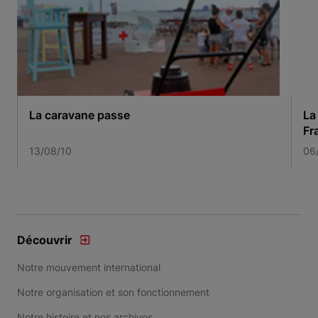
La caravane passe
La
Fr
13/08/10
06
Item 1 of 2
Découvrir
Notre mouvement international
Notre organisation et son fonctionnement
Notre histoire et nos archives