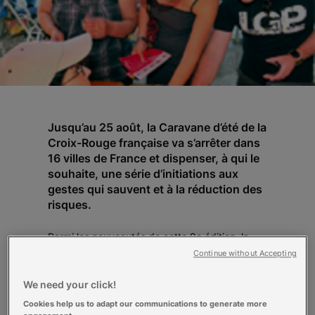
Jusqu’au 25 août, la Caravane d’été de la
Croix-Rouge française va s’arrêter dans
16 villes de France et dispenser, à qui le
souhaite, une série d’initiations aux
gestes qui sauvent et à la réduction des
risques.
Parmi les nouveautés de cette 9e édition, la
Maison Géante qui suivra la Caravane étape
Continue without Accepting
par étape pour éveiller l’attention des adultes
sur les risques domestiques encourus par les
We need your click!
enfants en bas âge.
Cookies help us to adapt our communications to generate more
Le constat est simple : les personnes ne sont