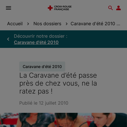
Ouvrir
Reche
Esp
le
don
menu
Accueil
Nos dossiers
Caravane d'été 2010
L
Découvrir notre dossier :
Caravane d'été 2010
Caravane d'été 2010
La Caravane d’été passe
près de chez vous, ne la
ratez pas !
Publié le 12 juillet 2010