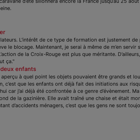
caravane d’été sillonnera encore la France jusqu’au 25 août
eine.
ier
llateurs. L’intérêt de ce type de formation est justement de
ève le blocage. Maintenant, je serai à même de m’en servir s
. L’action de la Croix-Rouge est plus que méritante. D’ailleu
ut ça."
 deux enfants
s aperçu à quel point les objets pouvaient être grands et lou
, c’est que les enfants ont déjà fait des initiations aux risq
’hui car j’ai déjà été confrontée à ce genre d’évènement. Ma p
fond de la gazinière. Elle avait traîné une chaise et était mo
autant d’accidents ménagers, c’est que les gens ne sont touj