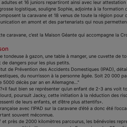
 adultes et 16 juniors repartiront ainsi avec leur attestation
grosse logistique, souligne Sophie, adjointe à la formatio
composent la caravane et 18 venus de toute la région pour ce
unication en amont et des partenariats qui nous permetten
 cette caravane, c’est la Maison Géante qui accompagne la C
son
e tondeuse à gazon, une table à manger, une cuvette de toi
t de dangers pour les plus petits.
titut de Prévention des Accidents Domestiques (IPAD), détaill
stiques, du nourrisson à la personne âgée. Soit 20 000 par 
 que 5000 décès par an en Allemagne…"
Il faut bien se représenter qu’un enfant de 2-3 ans voit tou
 lourd, poursuit Jacky, cette initiation à la réduction des 
enti de leurs enfants, et d’être plus attentifs».
ançaise avec l’IPAD sur la caravane d’été a donc été l’occas
urtant souvent méconnue.
if et près de 2000 kilomètres parcourus, les bénévoles repr