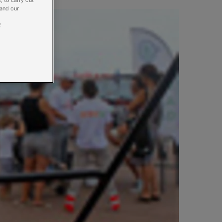
, to carry out
 and our
.