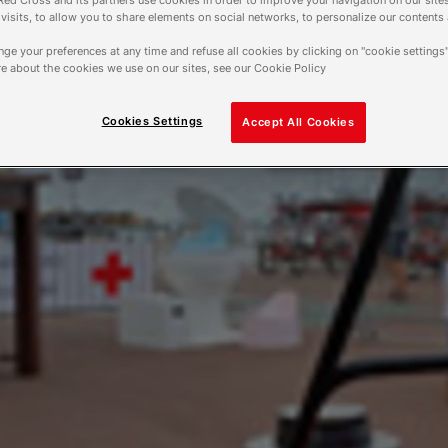
ed Cross and its partners use cookies in order to improve your navigation on our sites
f visits, to allow you to share elements on social networks, to personalize our contents
ge your preferences at any time and refuse all cookies by clicking on "cookie settings"
e about the cookies we use on our sites, see our Cookie Policy
Cookies Settings
Accept All Cookies