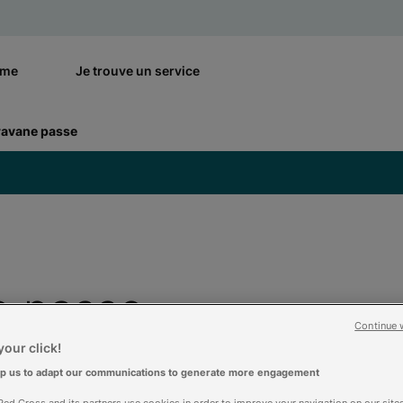
rme
Je trouve un service
ravane passe
e passe
Continue 
our click!
lp us to adapt our communications to generate more engagement