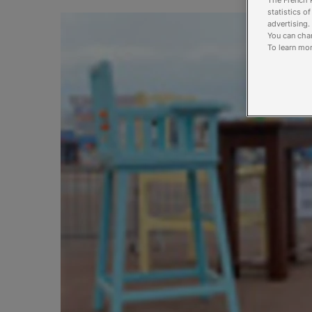
The French R
statistics o
advertising.
You can chan
To learn mor