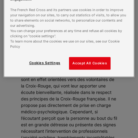
d’être entendues, de mettre des mots sur une
situation et de trouver les leviers pour
The French Red Cross and its partners use cookies in order to improve
s’adapter. Eclairage avec Rosine Duhamel,
your navigation on our sites, to carry out statistics of visits, to allow you
to share elements on social networks, to personalize our contents and
psychologue clinicienne et responsable du
our advertising.
pôle Développement du soutien
You can change your preferences at any time and refuse all cookies by
psychologique.
clicking on "cookie settings".
Comment le « volet écoute » s’inscrit-il dans
To learn more about the cookies we use on our sites, see our Cookie
le dispositif « Croix-Rouge chez vous » ?
Policy
Lorsque les personnes appellent le 0 800 858
858, plusieurs options s’offrent à elles, dont la
Cookies Settings
Accept All Cookies
possibilité d’accéder à ce service. Si elles
ressentent le besoin de parler à quelqu’un, elles
sont en effet orientées vers des volontaires de
la Croix-Rouge, qui vont leur apporter une
écoute bienveillante, réalisée dans le respect
des principes de la Croix-Rouge française. Il ne
propose pas directement de prise en charge
médico-psychologique. Cependant, si
l’écoutant perçoit que la personne au bout du fil
est en grande détresse ou présente des signes
nécessitant l’intervention de professionnels
(anxiété extrême, tremblements incontrôlables,