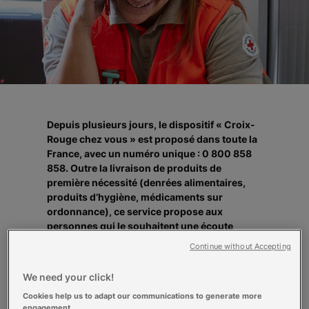
Depuis plusieurs jours, le dispositif « Croix-
Rouge chez vous » est proposé dans toute la
France, avec un numéro unique : 0 800 858
858. Outre la livraison de produits de
première nécessité (denrées alimentaires,
produits d’hygiène, médicaments sur
ordonnance), ce service propose aux
personnes qui le souhaitent une écoute
anonyme et bienveillante, assurée
Continue without Accepting
notamment par les équipes de Croix-Rouge
Ecoute1. Alors que les mesures de
We need your click!
confinement renforcent les fragilités des
Cookies help us to adapt our communications to generate more
personnes isolées, cette écoute leur permet
engagement