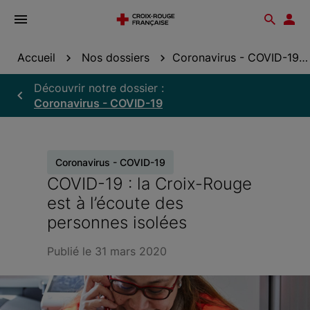
Ouvrir
Reche
Esp
le
don
menu
Accueil
Nos dossiers
Coronavirus - COVID-19
Découvrir notre dossier :
Coronavirus - COVID-19
Coronavirus - COVID-19
COVID-19 : la Croix-Rouge
est à l’écoute des
personnes isolées
Publié le 31 mars 2020