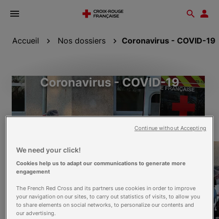
Ouvrir
Reche
Esp
le
don
menu
Accueil
Nos dossiers
Coronavirus - COVID-19
Coronavirus - COVID-19
Continue without Accepting
We need your click!
Cookies help us to adapt our communications to generate more
engagement
The French Red Cross and its partners use cookies in order to improve
your navigation on our sites, to carry out statistics of visits, to allow you
to share elements on social networks, to personalize our contents and
our advertising.