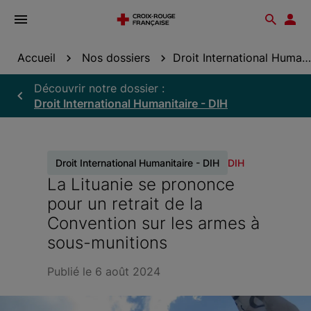
Ouvrir
Reche
Esp
le
don
menu
Accueil
Nos dossiers
Droit International Humanitaire - DIH
Découvrir notre dossier :
Droit International Humanitaire - DIH
Droit International Humanitaire - DIH
DIH
La Lituanie se prononce
pour un retrait de la
Convention sur les armes à
sous-munitions
Publié le 6 août 2024