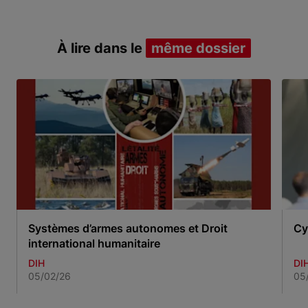
À lire dans le
même dossier
Systèmes d’armes autonomes et Droit
Cy
international humanitaire
DIH
DI
05/02/26
05
Item 1 of 3