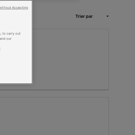
without Accepting
, to carry out
 and our
.