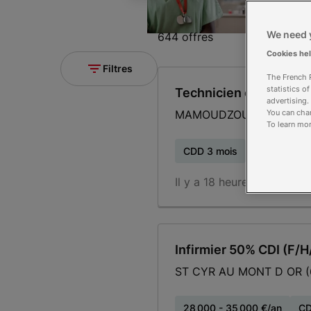
We need y
644 offres
Cookies he
Filtres
The French R
statistics o
Technicien en interven
advertising.
MAMOUDZOU (976)
You can chan
To learn mor
CDD 3 mois
Temps plein
Il y a 18 heures
Nouveau
Infirmier 50% CDI (F/H
ST CYR AU MONT D OR (
28 000 - 35 000 €/an
CD