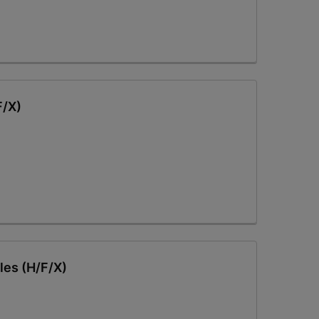
F/X)
les (H/F/X)