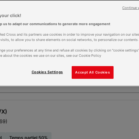
Autour de moi
Continue 
our click!
lp us to adapt our communications to generate more engagement
ed Cross and its partners use cookies in order to improve your navigation on our sites
f visits, to allow you to share elements on social networks, to personalize our contents
tion sociale familiale [F/H/X]
ge your preferences at any time and refuse all cookies by clicking on "cookie settings"
e about the cookies we use on our sites, see our Cookie Policy
Cookies Settings
Accept All Cookies
/X)
69)
I
Temps partiel 50%