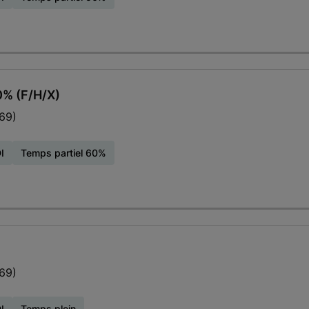
0% (F/H/X)
69)
I
Temps partiel 60%
69)
I
Temps plein