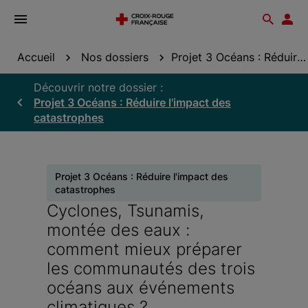
Ouvrir
Reche
Esp
le
don
menu
Accueil
Nos dossiers
Projet 3 Océans : Réduire l'impact des...
Découvrir notre dossier :
Projet 3 Océans : Réduire l'impact des
catastrophes
Projet 3 Océans : Réduire l'impact des
catastrophes
Cyclones, Tsunamis,
montée des eaux :
comment mieux préparer
les communautés des trois
océans aux événements
climatiques ?