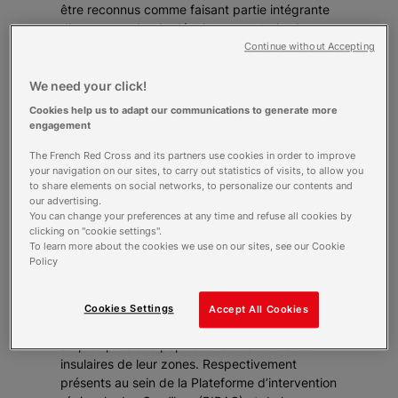
être reconnus comme faisant partie intégrante
d’une approche de développement plus large.
C’est pourquoi mon rôle et celui de l’équipe plus
Continue without Accepting
globalement est de travailler en étroite
collaboration avec les Croix-Rouge et
We need your click!
Croissant-Rouge du Mouvement afin de faciliter
Cookies help us to adapt our communications to generate more
le partage des connaissances entre elles et
engagement
promouvoir une éducation de qualité aux
The French Red Cross and its partners use cookies in order to improve
premiers secours au niveau mondial. Cela
your navigation on our sites, to carry out statistics of visits, to allow you
passe notamment par la réflexion, création et le
to share elements on social networks, to personalize our contents and
déploiement d’un certain nombre d’outils, de
our advertising.
supports, d’ateliers, etc.
You can change your preferences at any time and refuse all cookies by
clicking on "cookie settings".
Notre équipe est très internationale, on y parle
To learn more about the cookies we use on our sites, see our Cookie
entre 10 et 12 langues, car nous venons de
Policy
tous les coins du monde ! Intégrés à l’équipe,
nous avons aussi deux référents qui sont basés
en Guadeloupe et à Fidji, accompagnant le
Cookies Settings
Accept All Cookies
déploiement et le renforcement des capacités
au plus près des populations des territoires
insulaires de leur zones. Respectivement
présents au sein de la Plateforme d’intervention