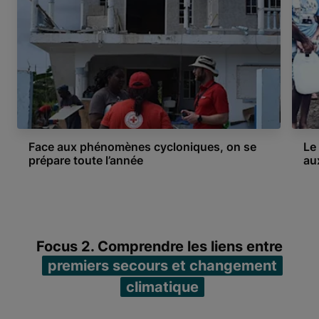
Face aux phénomènes cycloniques, on se
Le
prépare toute l’année
au
Item 1 of 3
Focus 2. Comprendre les liens entre
premiers secours et changement
climatique