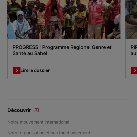
PROGRESS : Programme Régional Genre et
RI
Santé au Sahel
au
Lire le dossier
Item 1 of 6
Découvrir
Notre mouvement international
Notre organisation et son fonctionnement