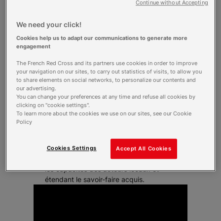
aux catastrophes et sanitaires en intégrant
Continue without Accepting
les risques liés
Préparation Renforcée :
We need your click!
Les plateformes d'intervention régionales et
Cookies help us to adapt our communications to generate more
les sociétés nationales de la Croix-Rouge se
engagement
préparent à répondre aux catastrophes et
The French Red Cross and its partners use cookies in order to improve
sanitaires.
your navigation on our sites, to carry out statistics of visits, to allow you
Solutions Locales :
to share elements on social networks, to personalize our contents and
En s'appuyant sur les communautés et les
our advertising.
écoles, le projet "3 Océans" cherche les
You can change your preferences at any time and refuse all cookies by
clicking on "cookie settings".
meilleures pratiques pour une gestion des
To learn more about the cookies we use on our sites, see our Cookie
risques adaptée aux réalités des pays
Policy
concernés.
Innovation et Partage :
De nouveaux outils et approches
Cookies Settings
Accept All Cookies
émergeront de ce projet, renforçant ainsi
les capacités des acteurs locaux et
étendant le savoir-faire acquis.