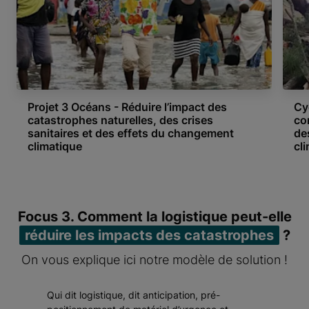
Projet 3 Océans - Réduire l’impact des
Cy
catastrophes naturelles, des crises
co
sanitaires et des effets du changement
de
climatique
cl
Item 1 of 4
Focus 3. Comment la logistique peut-elle
réduire les impacts des catastrophes
?
On vous explique ici notre modèle de solution !
Qui dit logistique, dit anticipation, pré-