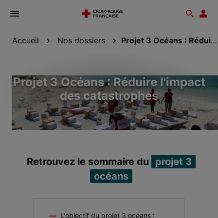
Ouvrir
Reche
Esp
le
don
menu
Accueil
Nos dossiers
Projet 3 Océans : Réduire l'impact des...
Projet 3 Océans : Réduire l'impact
des catastrophes
Retrouvez le sommaire du
projet 3
océans
L'objectif du projet 3 océans :