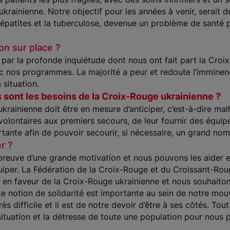
ukrainienne. Notre objectif pour les années à venir, serait d
 hépatites et la tuberculose, devenue un problème de santé
on sur place ?
lé par la profonde inquiétude dont nous ont fait part la Croi
 nos programmes. La majorité a peur et redoute l’imminence
 situation.
s sont les besoins de la Croix-Rouge ukrainienne ?
 ukrainienne doit être en mesure d’anticiper, c’est-à-dire m
 volontaires aux premiers secours, de leur fournir des éq
rtante afin de pouvoir secourir, si nécessaire, un grand no
r ?
t preuve d’une grande motivation et nous pouvons les aider 
quiper. La Fédération de la Croix-Rouge et du Croissant-Ro
 en faveur de la Croix-Rouge ukrainienne et nous souhaitons 
cette notion de solidarité est importante au sein de notre m
s difficile et il est de notre devoir d’être à ses côtés. Tout
 situation et la détresse de toute une population pour nous p