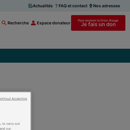
Actualités
FAQ et contact
Nos adresses
Pour soutenir la Croix-Rouge
Recherche
Espace donateur
Je fais un don
Rouge
without Accepting
re… »
, to carry out
 and our