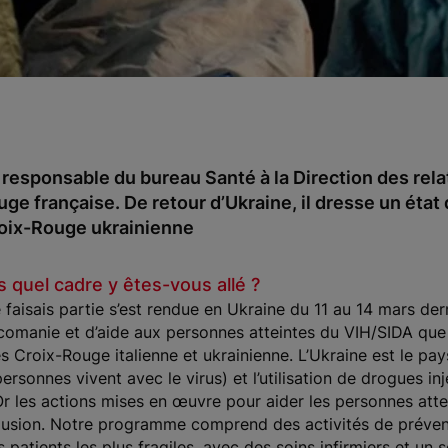
responsable du bureau Santé à la Direction des rela
ge française. De retour d’Ukraine, il dresse un état d
Croix-Rouge ukrainienne
quel cadre y êtes-vous allé ?
aisais partie s’est rendue en Ukraine du 11 au 14 mars derni
comanie et d’aide aux personnes atteintes du VIH/SIDA qu
 Croix-Rouge italienne et ukrainienne. L’Ukraine est le pay
rsonnes vivent avec le virus) et l’utilisation de drogues in
r les actions mises en œuvre pour aider les personnes attein
xclusion. Notre programme comprend des activités de préven
 patients les plus fragiles, avec des soins infirmiers et un