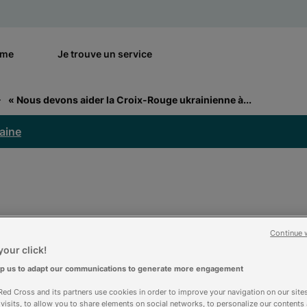
rme
Je trouve un service
« Nous devons aider la Croix-Rouge ukrainienne à...
raine
ns aider la Croix-
Continue 
our click!
 à se préparer au pi
lp us to adapt our communications to generate more engagement
ed Cross and its partners use cookies in order to improve your navigation on our sites
f visits, to allow you to share elements on social networks, to personalize our contents