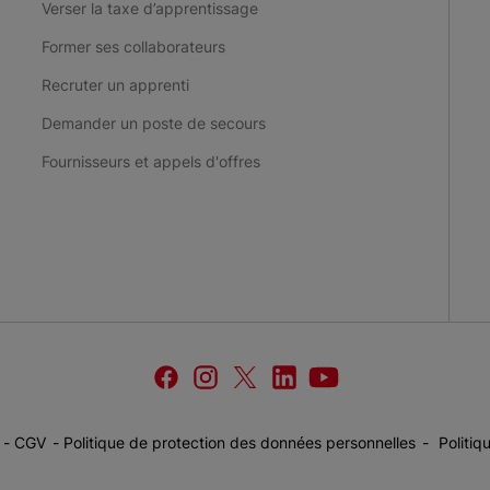
Verser la taxe d’apprentissage
Former ses collaborateurs
Recruter un apprenti
Demander un poste de secours
Fournisseurs et appels d'offres
facebook
instagram
twitter
linkedin
youtube
Croix-
Croix-
Croix-
Croix-
Croix-
Rouge
Rouge
Rouge
Rouge
Rouge
française
française
française
française
française
CGV
Politique de protection des données personnelles
Politiq