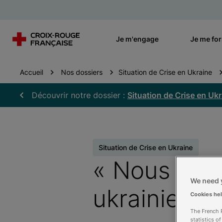
Je m'engage
Je me fo
Accueil
Nos dossiers
Situation de Crise en Ukraine
Découvrir notre dossier :
Situation de Crise en Uk
Situation de Crise en Ukraine
« Nous devo
We need y
ukrainienne
Cookies he
The French R
statistics o