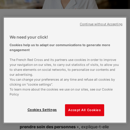
Continue without Accepting
Elle se rend au plus près des personnes
souffrant de rigidités des membres,
We need your click!
appelées Hypertonie Déformante
Acquise (HDA). Claire, infirmière
Cookies help us to adapt our communications to generate more
engagement
travaillant au centre Richelieu, fait partie
de la grande aventure Auto-nom, un
The French Red Cross and its partners use cookies in order to improve
projet innovant visant à soulager les
your navigation on our sites, to carry out statistics of visits, to allow you
to share elements on social networks, to personalize our contents and
personnes âgées en Ehpad.
our advertising.
You can change your preferences at any time and refuse all cookies by
Claire Le Bescond a 36 ans. Infirmière diplômée
clicking on "cookie settings".
To learn more about the cookies we use on our sites, see our Cookie
depuis près de 15 ans, elle a d’abord intégré le
Policy
centre hospitalier de La Rochelle, en chirurgie,
avant de partir vivre deux ans à La Réunion. «
Durant cette expérience personnelle,
je me
Cookies Settings
Accept All Cookies
suis aperçue que ce qui m’attirait avant tout
c’est l’échange, la communication en plus de
prendre soin des personnes
», explique-t-elle