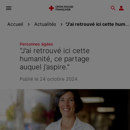
Ouvrir
Reche
Esp
le
don
menu
Accueil
Actualités
"J’ai retrouvé ici cette humanité, ce partage...
Personnes âgées
"J’ai retrouvé ici cette
humanité, ce partage
auquel j’aspire."
Publié le 24 octobre 2024